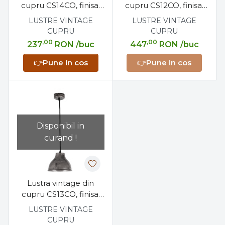
cupru CS14CO, finisaj
cupru CS12CO, finisaj
rustic, diametru 15,5
mat, diametru 43 cm
LUSTRE VINTAGE
LUSTRE VINTAGE
cm
CUPRU
CUPRU
,00
,00
237
RON
/buc
447
RON
/buc
👉
Pune in cos
👉
Pune in cos
Disponibil in
curand !
Lustra vintage din
cupru CS13CO, finisaj
rustic, diametru 17,5
LUSTRE VINTAGE
cm
CUPRU