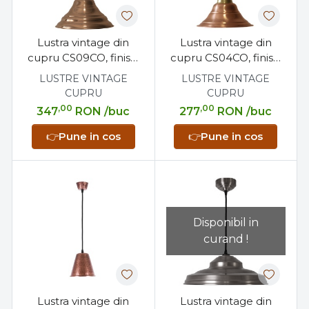
Lustra vintage din
Lustra vintage din
cupru CS09CO, finisaj
cupru CS04CO, finisaj
mat, diametru 33 cm
mat, diametru 28 cm
LUSTRE VINTAGE
LUSTRE VINTAGE
CUPRU
CUPRU
,00
,00
347
RON
/buc
277
RON
/buc
👉
Pune in cos
👉
Pune in cos
Disponibil in
curand !
Lustra vintage din
Lustra vintage din