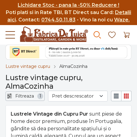
Lichidare Stoc - pana la -50% Reducere !
Poti p
lati si in Rate TBI, BT Direct sau Card:
Detalii
aici
.
Contact:
0744.50.11.83
- Vino la noi cu
Waze.
Lustre vintage cupru
AlmaCozinha
Lustre vintage cupru,
AlmaCozinha
Filtreaza
1
Lustrele Vintage din Cupru Pur
sunt piese de
home decor premium, produse în Portugalia,
gândite să dea personalitate spațiului și o
lumină caldă, elegantă. Cuprul are un aspect