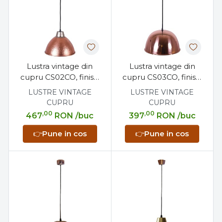
Lustra vintage din
Lustra vintage din
cupru CS02CO, finisaj
cupru CS03CO, finisaj
lovitura de ciocan,
mat, diametru 30 cm
LUSTRE VINTAGE
LUSTRE VINTAGE
diametru 26,5 cm
CUPRU
CUPRU
,00
,00
467
RON
/buc
397
RON
/buc
👉
Pune in cos
👉
Pune in cos