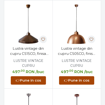
Lustra vintage din
Lustra vintage din
cupru CS15CO, finisaj
cupru CS05CO, finisaj
antichizat, diametru 35
lovitura de ciocan,
LUSTRE VINTAGE
LUSTRE VINTAGE
cm
diametru 30 cm
CUPRU
CUPRU
,00
,00
497
RON
/buc
497
RON
/buc
👉
Pune in cos
👉
Pune in cos