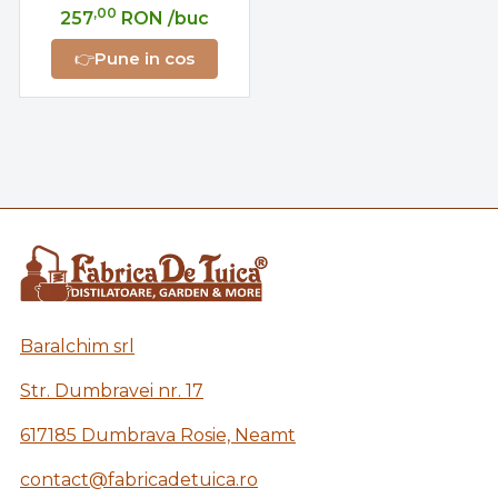
,00
257
RON
/buc
👉
Pune in cos
Baralchim srl
Str. Dumbravei nr. 17
617185 Dumbrava Rosie, Neamt
contact@fabricadetuica.ro