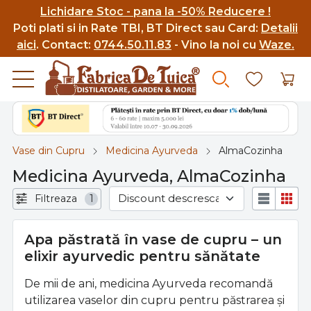
Lichidare Stoc - pana la -50% Reducere !
Poti p
lati si in Rate TBI, BT Direct sau Card:
Detalii
aici
.
Contact:
0744.50.11.83
- Vino la noi cu
Waze.
Vase din Cupru
Medicina Ayurveda
AlmaCozinha
Medicina Ayurveda, AlmaCozinha
Filtreaza
1
Apa păstrată în vase de cupru – un
elixir ayurvedic pentru sănătate
De mii de ani, medicina Ayurveda recomandă
utilizarea vaselor din cupru pentru păstrarea și