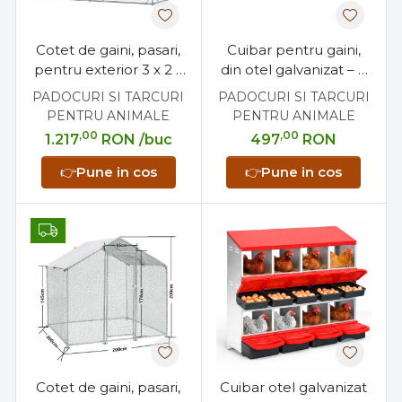
Cotet de gaini, pasari,
Cuibar pentru gaini,
pentru exterior 3 x 2 x
din otel galvanizat – 4
2 metri, otel galvanizat
compartimente, cu
PADOCURI SI TARCURI
PADOCURI SI TARCURI
tavita colectare oua
PENTRU ANIMALE
PENTRU ANIMALE
,00
,00
1.217
RON
/buc
497
RON
👉
Pune in cos
👉
Pune in cos
Cotet de gaini, pasari,
Cuibar otel galvanizat