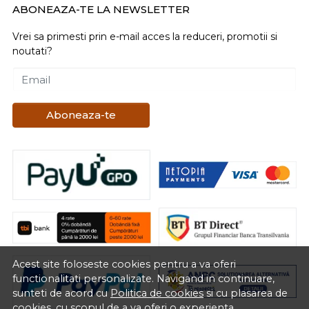
ABONEAZA-TE LA NEWSLETTER
Vrei sa primesti prin e-mail acces la reduceri, promotii si
noutati?
Email
Aboneaza-te
Acest site foloseste cookies pentru a va oferi
functionalitati personalizate. Navigand in continuare,
sunteti de acord cu
Politica de cookies
si cu plasarea de
cookies, cu scopul de a va oferi o experienta