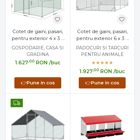
Cotet de gaini, pasari,
Cotet de gaini, pasari,
pentru exterior 4 x 3 x
pentru exterior 6 x 3 x
2 metri, otel galvanizat
2 metri, otel galvanizat
GOSPODARIE, CASA SI
PADOCURI SI TARCURI
GRADINA
PENTRU ANIMALE
,00
1.627
RON
/buc
,00
1.927
RON
/buc
👉
Pune in cos
👉
Pune in cos