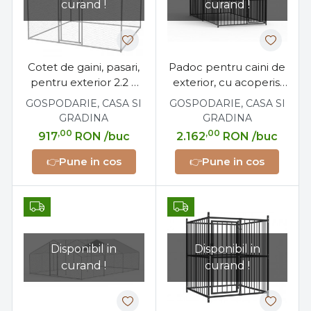
curand !
curand !
Cotet de gaini, pasari,
Padoc pentru caini de
pentru exterior 2.2 x
exterior, cu acoperis,
1.4 x 1.75 metri, otel
1.5 x 3 x 1.8 metri, otel
GOSPODARIE, CASA SI
GOSPODARIE, CASA SI
galvanizat
GRADINA
GRADINA
,00
,00
917
RON
/buc
2.162
RON
/buc
👉
Pune in cos
👉
Pune in cos
Disponibil in
Disponibil in
curand !
curand !