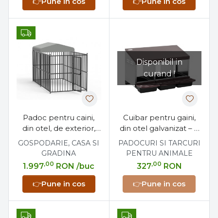
👉
Pune in cos
👉
Pune in cos
Disponibil in
curand !
Padoc pentru caini,
Cuibar pentru gaini,
din otel, de exterior,
din otel galvanizat – 3
partial acoperit, 1.5 x 3
compartimente, cu
GOSPODARIE, CASA SI
PADOCURI SI TARCURI
x 1.8 metri
tavita colectare oua
GRADINA
PENTRU ANIMALE
,00
,00
1.997
RON
/buc
327
RON
👉
Pune in cos
👉
Pune in cos