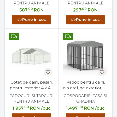
tavita colectare oua
tavita colectare oua
PENTRU ANIMALE
PENTRU ANIMALE
,00
,00
587
RON
297
RON
👉
Pune in cos
👉
Pune in cos
Cotet de gaini, pasari,
Padoc pentru caini,
pentru exterior 4 x 4 x
din otel, de exterior, cu
2 metri, otel galvanizat
acoperis, 1.2 x 2.4 x 1.5
PADOCURI SI TARCURI
GOSPODARIE, CASA SI
metri
PENTRU ANIMALE
GRADINA
,00
,00
1.957
RON
/buc
1.497
RON
/buc