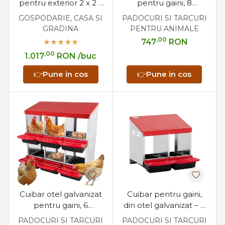
pentru exterior 2 x 2 x
pentru gaini, 8
2 metri, otel galvanizat
compartimente, cu
GOSPODARIE, CASA SI
PADOCURI SI TARCURI
tavita colectare oua
GRADINA
PENTRU ANIMALE
,00
747
RON
,00
1.017
RON
/buc
👉
Pune in cos
👉
Pune in cos
Cuibar otel galvanizat
Cuibar pentru gaini,
pentru gaini, 6
din otel galvanizat – 2
compartimente, cu
compartimente, cu
PADOCURI SI TARCURI
PADOCURI SI TARCURI