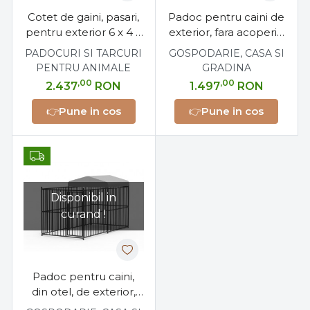
Cotet de gaini, pasari,
Padoc pentru caini de
pentru exterior 6 x 4 x
exterior, fara acoperis,
2 metri, otel galvanizat
1.8 x 1.8 x 1.8 metri ,otel
PADOCURI SI TARCURI
GOSPODARIE, CASA SI
PENTRU ANIMALE
GRADINA
,00
,00
2.437
RON
1.497
RON
👉
Pune in cos
👉
Pune in cos
Disponibil in
curand !
Padoc pentru caini,
din otel, de exterior,
partial acoperit, 1.2 x