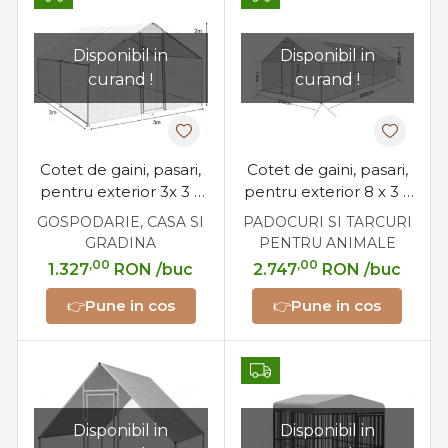
Disponibil in
Disponibil in
curand !
curand !
Cotet de gaini, pasari,
Cotet de gaini, pasari,
pentru exterior 3x 3 x
pentru exterior 8 x 3 x
2 metri, otel galvanizat
2 metri, otel galvanizat
GOSPODARIE, CASA SI
PADOCURI SI TARCURI
GRADINA
PENTRU ANIMALE
,00
,00
1.327
RON
/buc
2.747
RON
/buc
👉
Pune in cos
👉
Pune in cos
Disponibil in
Disponibil in