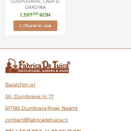
GOSPODARIE, CASA SI
2.4 x 1.5 metri
GRADINA
,00
1.397
RON
👉
Pune in cos
Baralchim srl
Str. Dumbravei nr. 17
617185 Dumbrava Rosie, Neamt
contact@fabricadetuica.ro