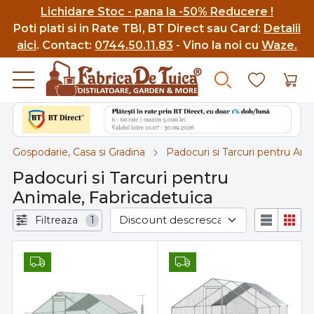
Lichidare Stoc - pana la -50% Reducere !
Poti p
lati si in Rate TBI, BT Direct sau Card:
Detalii
aici
.
Contact:
0744.50.11.83
- Vino la noi cu
Waze.
Gospodarie, Casa si Gradina
Padocuri si Tarcuri pentru Ani
Padocuri si Tarcuri pentru
Animale, Fabricadetuica
Filtreaza
1