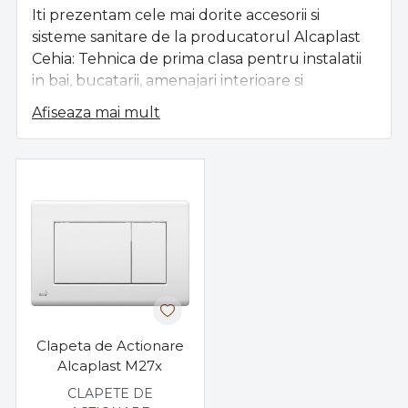
Iti prezentam cele mai dorite accesorii si
sisteme sanitare de la producatorul Alcaplast
Cehia: Tehnica de prima clasa pentru instalatii
in bai, bucatarii, amenajari interioare si
exterioare. Calitate Premium, Garantie de
Afiseaza mai mult
Producator de pana la 25 Ani.
Rezervoare ingropate si aparente, Clapete
actionare, Sifoane de pardoseala, chiuveta,
cada si masina de spalat, Tevi flexibile, Capace
WC, Rigole pentru dus, Rigole exterioare,
Canale scurgere, Colectari pluviale, etc.
Clapeta de Actionare
Alcaplast M27x
CLAPETE DE