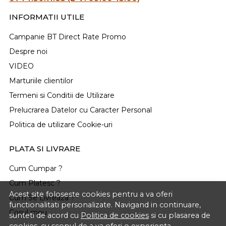
INFORMATII UTILE
Campanie BT Direct Rate Promo
Despre noi
VIDEO
Marturiile clientilor
Termeni si Conditii de Utilizare
Prelucrarea Datelor cu Caracter Personal
Politica de utilizare Cookie-uri
PLATA SI LIVRARE
Cum Cumpar ?
Cum Platesc ?
Acest site foloseste cookies pentru a va oferi
Cum Se Livreaza ?
functionalitati personalizate. Navigand in continuare,
Cosul meu
sunteti de acord cu
Politica de cookies
si cu plasarea de