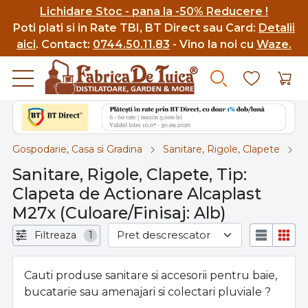
Lichidare Stoc - pana la -50% Reducere !
Poti p
lati si in Rate TBI, BT Direct sau Card:
Detalii
aici
.
Contact:
0744.50.11.83
- Vino la noi cu
Waze.
Gospodarie, Casa si Gradina
Sanitare, Rigole, Clapete
T
Sanitare, Rigole, Clapete, Tip:
Clapeta de Actionare Alcaplast
M27x (Culoare/Finisaj: Alb)
Filtreaza
1
Cauti produse sanitare si accesorii pentru baie,
bucatarie sau amenajari si colectari pluviale ?