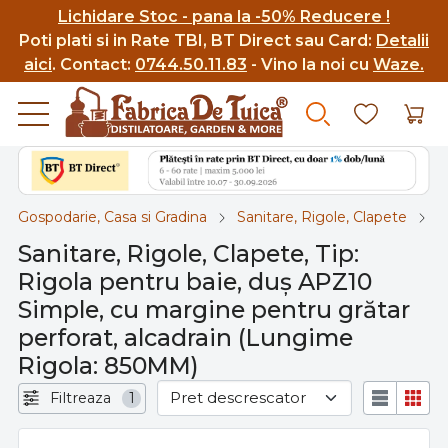
Lichidare Stoc - pana la -50% Reducere !
Poti p
lati si in Rate TBI, BT Direct sau Card:
Detalii
aici
.
Contact:
0744.50.11.83
- Vino la noi cu
Waze.
Gospodarie, Casa si Gradina
Sanitare, Rigole, Clapete
T
Sanitare, Rigole, Clapete, Tip:
Rigola pentru baie, duş APZ10
Simple, cu margine pentru grătar
perforat, alcadrain (Lungime
Rigola: 850MM)
Filtreaza
1