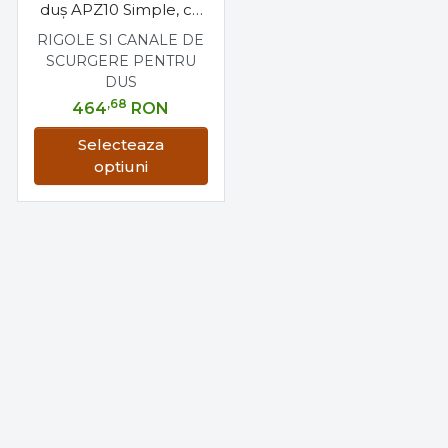
duş APZ10 Simple, cu
margine pentru grătar
RIGOLE SI CANALE DE
perforat, alcadrain
SCURGERE PENTRU
DUS
,68
464
RON
Selecteaza
optiuni