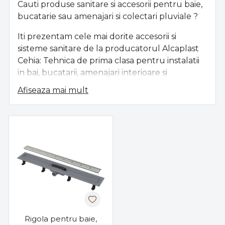
Cauti produse sanitare si accesorii pentru baie,
bucatarie sau amenajari si colectari pluviale ?
Iti prezentam cele mai dorite accesorii si
sisteme sanitare de la producatorul Alcaplast
Cehia: Tehnica de prima clasa pentru instalatii
in bai, bucatarii, amenajari interioare si
exterioare. Calitate Premium, Garantie de
Afiseaza mai mult
Producator de pana la 25 Ani.
Rezervoare ingropate si aparente, Clapete
actionare, Sifoane de pardoseala, chiuveta,
cada si masina de spalat, Tevi flexibile, Capace
WC, Rigole pentru dus, Rigole exterioare,
Canale scurgere, Colectari pluviale, etc.
Rigola pentru baie,