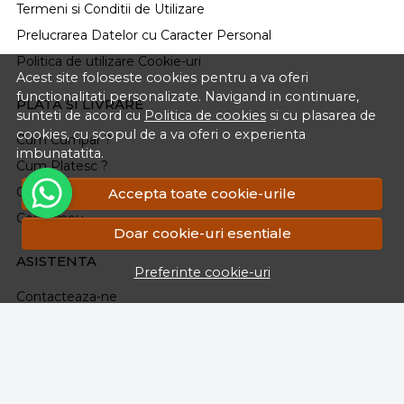
Termeni si Conditii de Utilizare
Prelucrarea Datelor cu Caracter Personal
Politica de utilizare Cookie-uri
Acest site foloseste cookies pentru a va oferi
functionalitati personalizate. Navigand in continuare,
PLATA SI LIVRARE
sunteti de acord cu
Politica de cookies
si cu plasarea de
cookies, cu scopul de a va oferi o experienta
Cum Cumpar ?
imbunatatita.
Cum Platesc ?
Cum Se Livreaza ?
Accepta toate cookie-urile
Cosul meu
Doar cookie-uri esentiale
ASISTENTA
Preferinte cookie-uri
Contacteaza-ne
Intrebari frecvente
Renuntarea la Cumparare
Formular Retur
Harta site