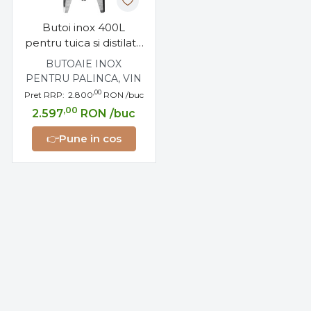
Butoi inox 400L
pentru tuica si distilate
cu dop filetat
BUTOAIE INOX
PENTRU PALINCA, VIN
,00
Pret RRP:
2.800
RON
/buc
,00
2.597
RON
/buc
👉
Pune in cos