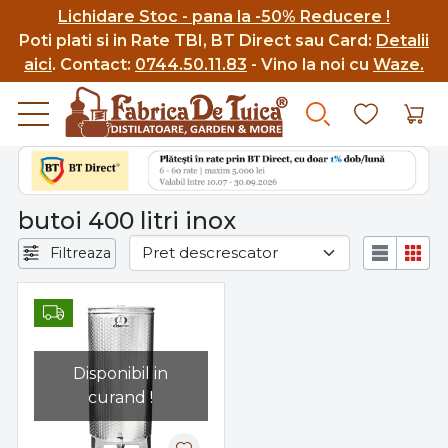
Lichidare Stoc - pana la -50% Reducere !
Poti p
lati si in Rate TBI, BT Direct sau Card:
Detalii
aici
.
Contact:
0744.50.11.83
- Vino la noi cu
Waze.
butoi 400 litri inox
Filtreaza
Disponibil in
curand !