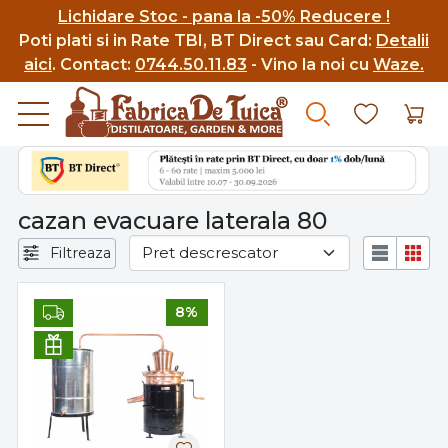
Lichidare Stoc - pana la -50% Reducere !
Poti p
lati si in Rate TBI, BT Direct sau Card:
Detalii
aici
.
Contact:
0744.50.11.83
- Vino la noi cu
Waze.
cazan evacuare laterala 80
Filtreaza
8%