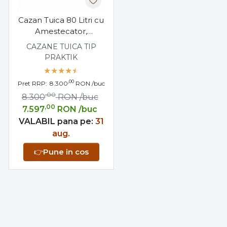
Cazan Tuica 80 Litri cu
Amestecator,
Evacuare Laterala
CAZANE TUICA TIP
Robinet
PRAKTIK
,00
Pret RRP:
8.300
RON
/buc
,00
8.300
RON
/buc
,00
7.597
RON
/buc
VALABIL pana pe:
31
aug.
👉
Pune in cos