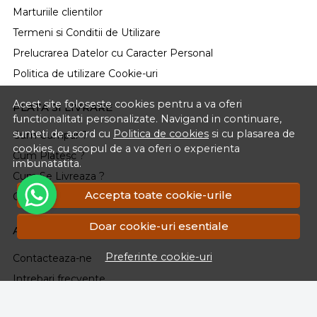
Marturiile clientilor
Termeni si Conditii de Utilizare
Prelucrarea Datelor cu Caracter Personal
Politica de utilizare Cookie-uri
Acest site foloseste cookies pentru a va oferi
PLATA SI LIVRARE
functionalitati personalizate. Navigand in continuare,
sunteti de acord cu
Politica de cookies
si cu plasarea de
Cum Cumpar ?
cookies, cu scopul de a va oferi o experienta
Cum Platesc ?
imbunatatita.
Cum Se Livreaza ?
Accepta toate cookie-urile
Cosul meu
Doar cookie-uri esentiale
ASISTENTA
Preferinte cookie-uri
Contacteaza-ne
Intrebari frecvente
Renuntarea la Cumparare