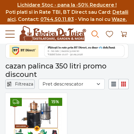
Lichidare Stoc - pana la -50% Reducere !
Poti p
lati si in Rate TBI, BT Direct sau Card:
Detalii
aici
.
Contact:
0744.50.11.83
- Vino la noi cu
Waze.
cazan palinca 350 litri promo
discount
Filtreaza
15%