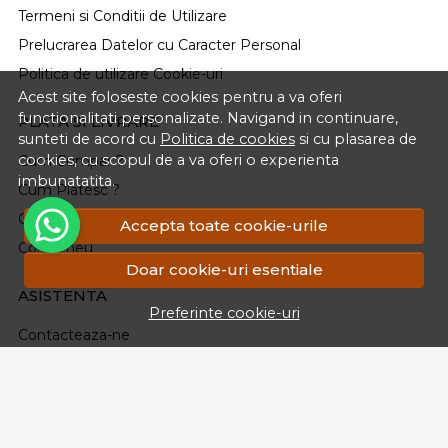
Termeni si Conditii de Utilizare
Prelucrarea Datelor cu Caracter Personal
Politica de utilizare Cookie-uri
Acest site foloseste cookies pentru a va oferi
functionalitati personalizate. Navigand in continuare,
PLATA SI LIVRARE
sunteti de acord cu
Politica de cookies
si cu plasarea de
cookies, cu scopul de a va oferi o experienta
Cum Cumpar ?
imbunatatita.
Cum Platesc ?
Cum Se Livreaza ?
Accepta toate cookie-urile
Cosul meu
Doar cookie-uri esentiale
ASISTENTA
Preferinte cookie-uri
Contacteaza-ne
Intrebari frecvente
Renuntarea la Cumparare
Formular Retur