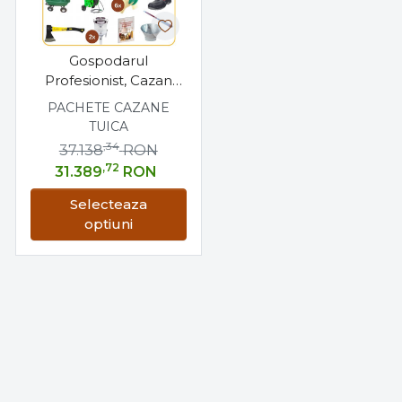
Gospodarul
Profesionist, Cazan
350 Litri Exclusive +
PACHETE CAZANE
Accesorii [Pachet
TUICA
Promo]
,34
37.138
RON
,72
31.389
RON
Selecteaza
optiuni