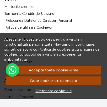
Marturiile clientilor
Termeni si Conditii de Utilizare
Prelucrarea Datelor cu Caracter Personal
Politica de utilizare Cookie-uri
PLATA SI LIVRARE
Acest site foloseste cookies pentru a va oferi
functionalitati personalizate. Navigand in continuare,
Cum Cumpar ?
sunteti de acord cu
Politica de cookies
si cu plasarea de
cookies, cu scopul de a va oferi o experienta
Cum Platesc ?
imbunatatita.
Cum Se Livreaza ?
Cosul meu
Accepta toate cookie-urile
ASISTENTA
Doar cookie-uri esentiale
Contacteaza-ne
Preferinte cookie-uri
Intrebari frecvente
Renuntarea la Cumparare