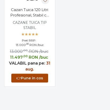
Cazan Tuica 120 Litri
Profesional, Stabil cu
Amestecator
CAZANE TUICA TIP
STABIL
Pret RRP:
,00
13.000
RON
/buc
,00
13.000
RON
/buc
,00
11.497
RON
/buc
VALABIL pana pe:
31
aug.
👉
Pune in cos