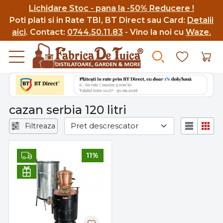
Lichidare Stoc - pana la -50% Reducere !
Poti p
lati si in Rate TBI, BT Direct sau Card:
Detalii
aici
.
Contact:
0744.50.11.83
- Vino la noi cu
Waze.
cazan serbia 120 litri
Filtreaza
11%