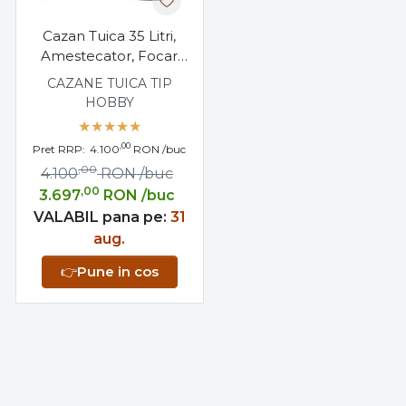
Cazan Tuica 35 Litri,
Amestecator, Focar
pentru Arzator Gaz
CAZANE TUICA TIP
HOBBY
,00
Pret RRP:
4.100
RON
/buc
,00
4.100
RON
/buc
,00
3.697
RON
/buc
VALABIL pana pe:
31
aug.
👉
Pune in cos