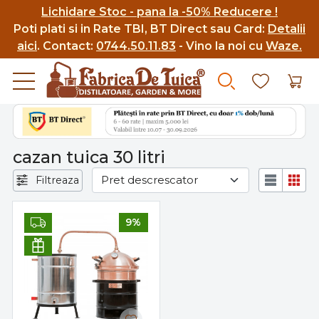
Lichidare Stoc - pana la -50% Reducere !
Poti p
lati si in Rate TBI, BT Direct sau Card:
Detalii
aici
.
Contact:
0744.50.11.83
- Vino la noi cu
Waze.
cazan tuica 30 litri
Filtreaza
9%