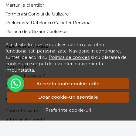
Marturiile clientilor
Termeni si Conditii de Utilizare
Prelucrarea Datelor cu Caracter Personal
Politica de utilizare Cookie-uri
Acest site foloseste cookies pentru a va oferi
PLATA SI LIVRARE
functionalitati personalizate. Navigand in continuare,
sunteti de acord cu
Politica de cookies
si cu plasarea de
Cum Cumpar ?
cookies, cu scopul de a va oferi o experienta
Cum Platesc ?
imbunatatita.
Cum Se Livreaza ?
Accepta toate cookie-urile
Cosul meu
Doar cookie-uri esentiale
ASISTENTA
Preferinte cookie-uri
Contacteaza-ne
Intrebari frecvente
Renuntarea la Cumparare.Politica Retururi