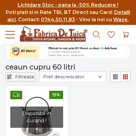
Lichidare Stoc - pana la -50% Reducere !
Poti p
lati si in Rate TBI, BT Direct sau Card:
Detalii
aici
.
Contact:
0744.50.11.83
- Vino la noi cu
Waze.
ceaun cupru 60 litri
Filtreaza
15%
Disponibil in
curand !