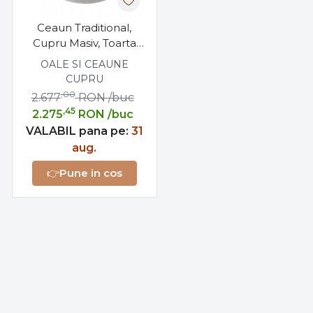
Ceaun Traditional,
Cupru Masiv, Toarta
Fier Forjat, 60 Litri
OALE SI CEAUNE
CUPRU
,00
2.677
RON
/buc
,45
2.275
RON
/buc
VALABIL pana pe:
31
aug.
👉
Pune in cos