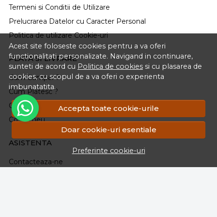
Termeni si Conditii de Utilizare
Prelucrarea Datelor cu Caracter Personal
Politica de utilizare Cookie-uri
Acest site foloseste cookies pentru a va oferi
functionalitati personalizate. Navigand in continuare,
PLATA SI LIVRARE
sunteti de acord cu
Politica de cookies
si cu plasarea de
cookies, cu scopul de a va oferi o experienta
Cum Cumpar ?
imbunatatita.
Cum Platesc ?
Cum Se Livreaza ?
Accepta toate cookie-urile
Cosul meu
Doar cookie-uri esentiale
ASISTENTA
Preferinte cookie-uri
Contacteaza-ne
Intrebari frecvente
Renuntarea la Cumparare
Formular Retur