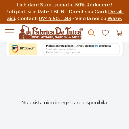
Lichidare Stoc - pana la -50% Reducere !
Poti p
lati si in Rate TBI, BT Direct sau Card:
Detalii
aici
.
Contact:
0744.50.11.83
- Vino la noi cu
Waze.
Nu exista nicio inregistrare disponibila.