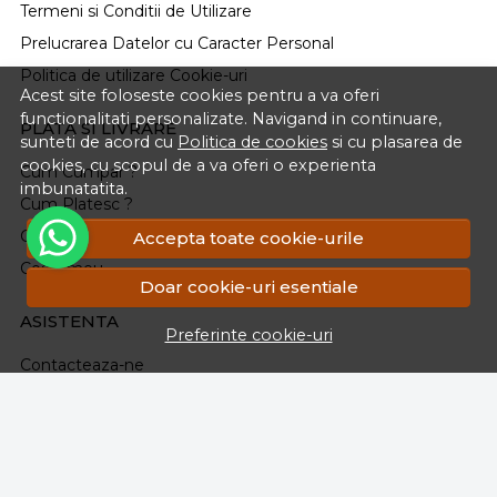
Termeni si Conditii de Utilizare
Prelucrarea Datelor cu Caracter Personal
Politica de utilizare Cookie-uri
Acest site foloseste cookies pentru a va oferi
functionalitati personalizate. Navigand in continuare,
PLATA SI LIVRARE
sunteti de acord cu
Politica de cookies
si cu plasarea de
cookies, cu scopul de a va oferi o experienta
Cum Cumpar ?
imbunatatita.
Cum Platesc ?
Cum Se Livreaza ?
Accepta toate cookie-urile
Cosul meu
Doar cookie-uri esentiale
ASISTENTA
Preferinte cookie-uri
Contacteaza-ne
Intrebari frecvente
Renuntarea la Cumparare
Formular Retur
Harta site