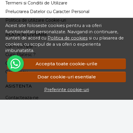
Termeni si Conditii de Utilizare
Prelucrarea Datelor cu Caracter Personal
Politica de utilizare Cookie-uri
Acest site foloseste cookies pentru a va oferi
functionalitati personalizate. Navigand in continuare,
PLATA SI LIVRARE
sunteti de acord cu
Politica de cookies
si cu plasarea de
cookies, cu scopul de a va oferi o experienta
Cum Cumpar ?
imbunatatita.
Cum Platesc ?
Cum Se Livreaza ?
Accepta toate cookie-urile
Cosul meu
Doar cookie-uri esentiale
ASISTENTA
Preferinte cookie-uri
Contacteaza-ne
Intrebari frecvente
Renuntarea la Cumparare
Formular Retur
Harta site