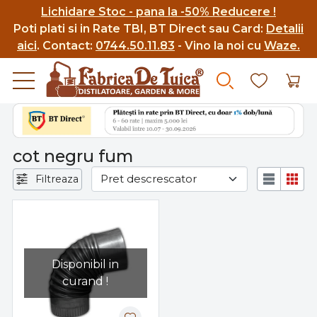
Lichidare Stoc - pana la -50% Reducere !
Poti p
lati si in Rate TBI, BT Direct sau Card:
Detalii
aici
.
Contact:
0744.50.11.83
- Vino la noi cu
Waze.
cot negru fum
Filtreaza
Disponibil in
curand !