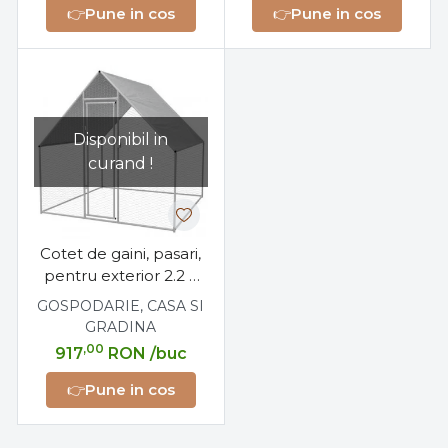
👉
Pune in cos
👉
Pune in cos
Disponibil in
curand !
Cotet de gaini, pasari,
pentru exterior 2.2 x
1.4 x 1.75 metri, otel
GOSPODARIE, CASA SI
galvanizat
GRADINA
,00
917
RON
/buc
👉
Pune in cos