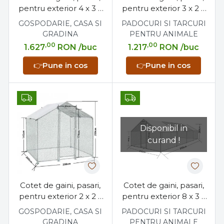
pentru exterior 4 x 3 x
pentru exterior 3 x 2 x
2 metri, otel galvanizat
2 metri, otel galvanizat
GOSPODARIE, CASA SI
PADOCURI SI TARCURI
GRADINA
PENTRU ANIMALE
,00
,00
1.627
RON
/buc
1.217
RON
/buc
👉
Pune in cos
👉
Pune in cos
Disponibil in
curand !
Cotet de gaini, pasari,
Cotet de gaini, pasari,
pentru exterior 2 x 2 x
pentru exterior 8 x 3 x
2 metri, otel galvanizat
2 metri, otel galvanizat
GOSPODARIE, CASA SI
PADOCURI SI TARCURI
GRADINA
PENTRU ANIMALE