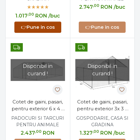
,00
2.747
RON
/buc
,00
1.017
RON
/buc
👉
Pune in cos
👉
Pune in cos
Disponibil in
Disponibil in
curand !
curand !
Cotet de gaini, pasari,
Cotet de gaini, pasari,
pentru exterior 6 x 4 x
pentru exterior 3x 3 x
2 metri, otel galvanizat
2 metri, otel galvanizat
PADOCURI SI TARCURI
GOSPODARIE, CASA SI
PENTRU ANIMALE
GRADINA
,00
,00
2.437
RON
1.327
RON
/buc