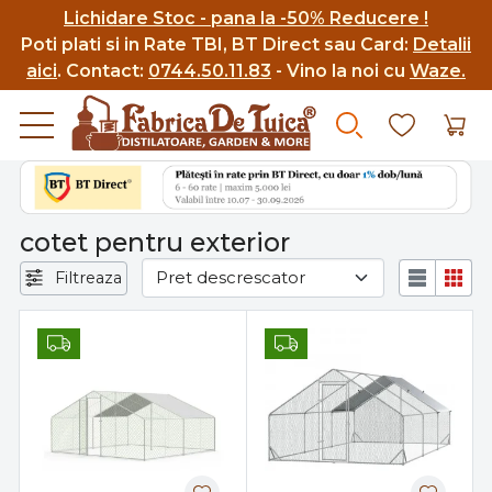
Lichidare Stoc - pana la -50% Reducere !
Poti p
lati si in Rate TBI, BT Direct sau Card:
Detalii
aici
.
Contact:
0744.50.11.83
- Vino la noi cu
Waze.
cotet pentru exterior
Filtreaza