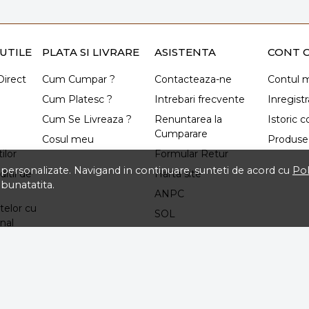
UTILE
PLATA SI LIVRARE
ASISTENTA
CONT C
irect
Cum Cumpar ?
Contacteaza-ne
Contul 
Cum Platesc ?
Intrebari frecvente
Inregistr
Cum Se Livreaza ?
Renuntarea la
Istoric 
Cumparare
Cosul meu
Produse 
ilor
Formular Retur
ti personalizate. Navigand in continuare, sunteti de acord cu
Pol
itii de
Harta site
mbunatatita.
ANPC
telor cu
SOL
nal
izare