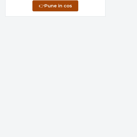
👉
Pune in cos