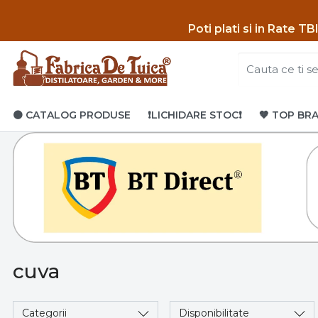
Poti p
lati si in Rate T
🟤 CATALOG PRODUSE
❗LICHIDARE STOC❗
🤎 TOP BR
cuva
Categorii
Disponibilitate