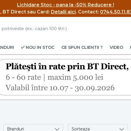
Lichidare Stoc - pana la -50% Reducere !
BI, BT Direct sau Card:
Detalii aici
.
Contact:
0744.50.11.8
ANDURI
✅ NOU IN STOC
CE SPUN CLIENTII ?
VIDEO
Branduri
Sorteaza