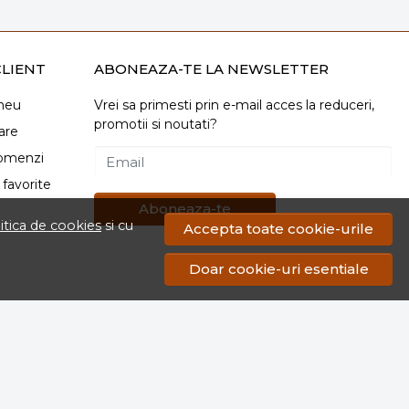
LIENT
ABONEAZA-TE LA NEWSLETTER
meu
Vrei sa primesti prin e-mail acces la reduceri,
promotii si noutati?
are
comenzi
Email
favorite
Aboneaza-te
itica de cookies
si cu
Accepta toate cookie-urile
Doar cookie-uri esentiale