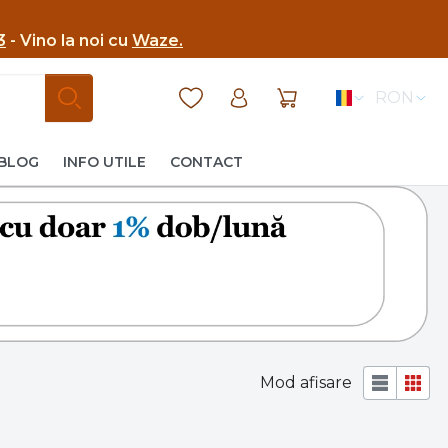
3
- Vino la noi cu
Waze.
RON
BLOG
INFO UTILE
CONTACT
Mod afisare