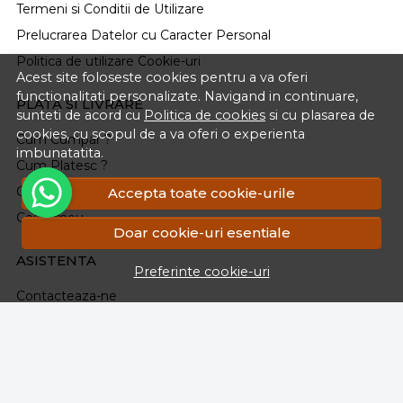
Termeni si Conditii de Utilizare
Prelucrarea Datelor cu Caracter Personal
Politica de utilizare Cookie-uri
Acest site foloseste cookies pentru a va oferi
functionalitati personalizate. Navigand in continuare,
PLATA SI LIVRARE
sunteti de acord cu
Politica de cookies
si cu plasarea de
cookies, cu scopul de a va oferi o experienta
Cum Cumpar ?
imbunatatita.
Cum Platesc ?
Cum Se Livreaza ?
Accepta toate cookie-urile
Cosul meu
Doar cookie-uri esentiale
ASISTENTA
Preferinte cookie-uri
Contacteaza-ne
Intrebari frecvente
Renuntarea la Cumparare
Formular Retur
Harta site