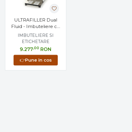
ULTRAFILLER Dual
Fluid - Imbuteliere cu
Vacuum pentru 2
IMBUTELIERE SI
Lichide Separate
ETICHETARE
,00
9.277
RON
👉
Pune in cos