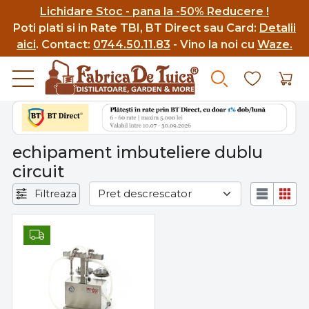
Lichidare Stoc - pana la -50% Reducere !
Poti p
lati si in Rate TBI, BT Direct sau Card:
Detalii
aici
.
Contact:
0744.50.11.83
- Vino la noi cu
Waze.
echipament imbuteliere dublu
circuit
Filtreaza