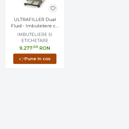
ULTRAFILLER Dual
Fluid - Imbuteliere cu
Vacuum pentru 2
IMBUTELIERE SI
Lichide Separate
ETICHETARE
,00
9.277
RON
👉
Pune in cos