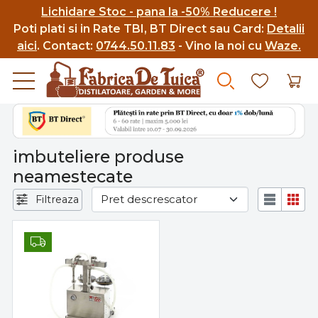
Lichidare Stoc - pana la -50% Reducere !
Poti p
lati si in Rate TBI, BT Direct sau Card:
Detalii
aici
.
Contact:
0744.50.11.83
- Vino la noi cu
Waze.
imbuteliere produse
neamestecate
Filtreaza