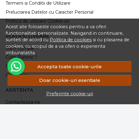
Termeni si Conditii de Utilizare
Prelucrarea Datelor cu Caracter Personal
Politica de utilizare Cookie-uri
Acest site foloseste cookies pentru a va oferi
functionalitati personalizate. Navigand in continuare,
PLATA SI LIVRARE
sunteti de acord cu
Politica de cookies
si cu plasarea de
cookies, cu scopul de a va oferi o experienta
Cum Cumpar ?
imbunatatita.
Cum Platesc ?
Cum Se Livreaza ?
Accepta toate cookie-urile
Cosul meu
Doar cookie-uri esentiale
ASISTENTA
Preferinte cookie-uri
Contacteaza-ne
Intrebari frecvente
Renuntarea la Cumparare
Formular Retur
Harta site