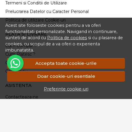
Termeni si Conditii de Utilizare
Prelucrarea Datelor cu Caracter Personal
Politica de utilizare Cookie-uri
Acest site foloseste cookies pentru a va oferi
functionalitati personalizate. Navigand in continuare,
PLATA SI LIVRARE
sunteti de acord cu
Politica de cookies
si cu plasarea de
cookies, cu scopul de a va oferi o experienta
Cum Cumpar ?
imbunatatita.
Cum Platesc ?
Cum Se Livreaza ?
Accepta toate cookie-urile
Cosul meu
Doar cookie-uri esentiale
ASISTENTA
Preferinte cookie-uri
Contacteaza-ne
Intrebari frecvente
Renuntarea la Cumparare
Formular Retur
Harta site