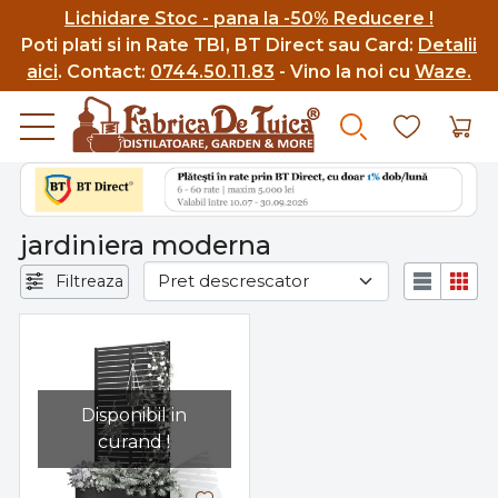
Lichidare Stoc - pana la -50% Reducere !
Poti p
lati si in Rate TBI, BT Direct sau Card:
Detalii
aici
.
Contact:
0744.50.11.83
- Vino la noi cu
Waze.
jardiniera moderna
Filtreaza
Disponibil in
curand !