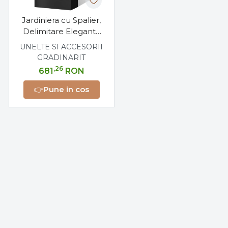
Jardiniera cu Spalier,
Delimitare Eleganta
pentru Interior si
UNELTE SI ACCESORII
Exterior,
GRADINARIT
118x40x180cm
,26
681
RON
👉
Pune in cos