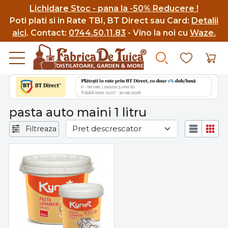
Lichidare Stoc - pana la -50% Reducere !
Poti p
lati si in Rate TBI, BT Direct sau Card:
Detalii
aici
.
Contact:
0744.50.11.83
- Vino la noi cu
Waze.
pasta auto maini 1 litru
Filtreaza