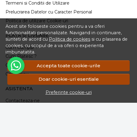
Termeni si Conditii de Utilizare
Prelucrarea Datelor cu Caracter Personal
Politica de utilizare Cookie-uri
Acest site foloseste cookies pentru a va oferi
functionalitati personalizate. Navigand in continuare,
PLATA SI LIVRARE
sunteti de acord cu
Politica de cookies
si cu plasarea de
cookies, cu scopul de a va oferi o experienta
Cum Cumpar ?
imbunatatita.
Cum Platesc ?
Cum Se Livreaza ?
Accepta toate cookie-urile
Cosul meu
Doar cookie-uri esentiale
ASISTENTA
Preferinte cookie-uri
Contacteaza-ne
Intrebari frecvente
Renuntarea la Cumparare
Formular Retur
Harta site