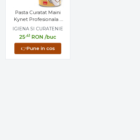
Pasta Curatat Maini
Kynet Profesionala 1
Litru
IGIENA SI CURATENIE
,41
25
RON
/buc
👉
Pune in cos