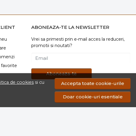
LIENT
ABONEAZA-TE LA NEWSLETTER
meu
Vrei sa primesti prin e-mail acces la reduceri,
promotii si noutati?
are
comenzi
Email
favorite
Aboneaza-te
itica de cookies
si cu
Accepta toate cookie-urile
Doar cookie-uri esentiale