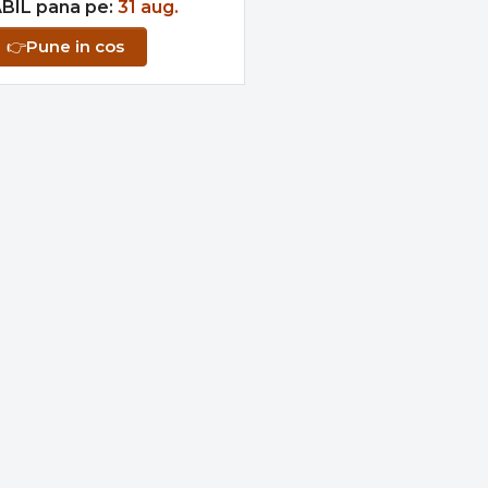
BIL pana pe:
31 aug.
👉
Pune in cos