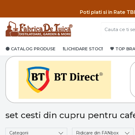
Poti p
lati si in Rate T
🟤 CATALOG PRODUSE
❗LICHIDARE STOC❗
🤎 TOP BR
set cesti din cupru pentru caf
Categorii
Ridicare din FANbox