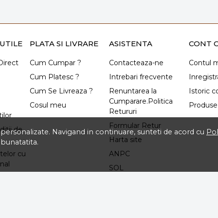
UTILE
PLATA SI LIVRARE
ASISTENTA
CONT C
irect
Cum Cumpar ?
Contacteaza-ne
Contul 
Cum Platesc ?
Intrebari frecvente
Inregistr
Cum Se Livreaza ?
Renuntarea la
Istoric 
Cumparare.Politica
Cosul meu
Produse 
Retururi
ilor
Formular Retur
itii de
ti personalizate. Navigand in continuare, sunteti de acord cu
Pol
Harta site
mbunatatita.
telor cu
ANPC
nal
SOL
izare