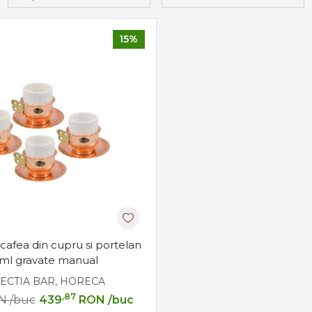
15%
 cafea din cupru si portelan
ml gravate manual
ECTIA BAR, HORECA
,87
N
/buc
439
RON
/buc