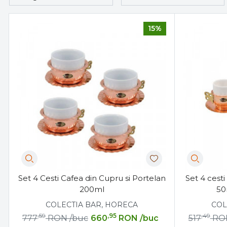
15%
Set 4 Cesti Cafea din Cupru si Portelan
Set 4 cesti
200ml
50
COLECTIA BAR, HORECA
COL
,59
,95
,49
777
RON
/buc
660
RON
/buc
517
RO