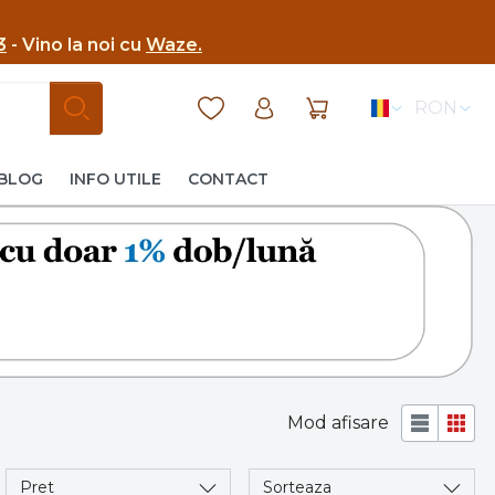
3
- Vino la noi cu
Waze.
RON
BLOG
INFO UTILE
CONTACT
Mod afisare
Pret
Sorteaza