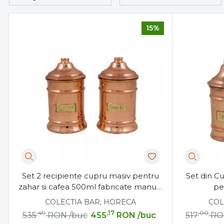
15%
Set 2 recipiente cupru masiv pentru
Set din C
zahar si cafea 500ml fabricate manual
pe
in Grecia
COLECTIA BAR, HORECA
COL
,49
,17
,00
535
RON
/buc
455
RON
/buc
517
RO