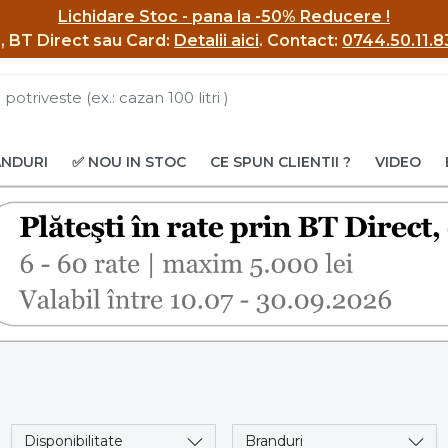
Lichidare Stoc - pana la -50% Reducere !
BI, BT Direct sau Card:
Detalii aici
.
Contact:
0744.50.11.8
ANDURI
✅ NOU IN STOC
CE SPUN CLIENTII ?
VIDEO
Disponibilitate
Branduri