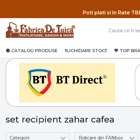
Poti p
lati si in Rate T
🟤 CATALOG PRODUSE
❗LICHIDARE STOC❗
🤎 TOP BR
set recipient zahar cafea
Categorii
Ridicare din FANbox