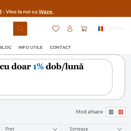
3
- Vino la noi cu
Waze.
RON
BLOG
INFO UTILE
CONTACT
Mod afisare
Pret
Sorteaza