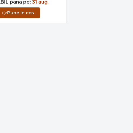
BIL pana pe:
31 aug.
👉
Pune in cos