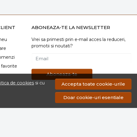
LIENT
ABONEAZA-TE LA NEWSLETTER
meu
Vrei sa primesti prin e-mail acces la reduceri,
promotii si noutati?
are
comenzi
Email
favorite
Aboneaza-te
itica de cookies
si cu
Accepta toate cookie-urile
Doar cookie-uri esentiale