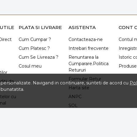
UTILE
PLATA SI LIVRARE
ASISTENTA
CONT C
irect
Cum Cumpar ?
Contacteaza-ne
Contul 
Cum Platesc ?
Intrebari frecvente
Inregistr
Cum Se Livreaza ?
Renuntarea la
Istoric 
Cumparare.Politica
Cosul meu
Produse 
Retururi
ilor
Formular Retur
itii de
ti personalizate. Navigand in continuare, sunteti de acord cu
Pol
Harta site
mbunatatita.
telor cu
ANPC
nal
SOL
izare