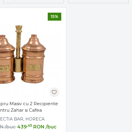
15%
upru Masiv cu 2 Recipiente
ntru Zahar si Cafea
ECTIA BAR, HORECA
,45
N
/buc
439
RON
/buc