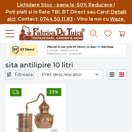
Lichidare Stoc - pana la -50% Reducere !
Poti p
lati si in Rate TBI, BT Direct sau Card:
Detalii
aici
.
Contact:
0744.50.11.83
- Vino la noi cu
Waze.
sita antilipire 10 litri
Filtreaza
23%