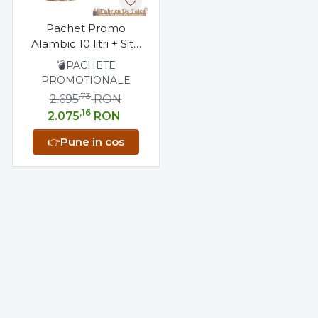
Pachet Promo
Alambic 10 litri + Sita
Antilipire 10 litri +
💣PACHETE
Alcoolmetru
PROMOTIONALE
,73
2.695
RON
,16
2.075
RON
👉
Pune in cos