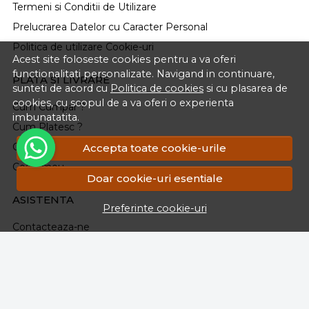
Termeni si Conditii de Utilizare
Prelucrarea Datelor cu Caracter Personal
Politica de utilizare Cookie-uri
Acest site foloseste cookies pentru a va oferi
functionalitati personalizate. Navigand in continuare,
PLATA SI LIVRARE
sunteti de acord cu
Politica de cookies
si cu plasarea de
cookies, cu scopul de a va oferi o experienta
Cum Cumpar ?
imbunatatita.
Cum Platesc ?
Cum Se Livreaza ?
Accepta toate cookie-urile
Cosul meu
Doar cookie-uri esentiale
ASISTENTA
Preferinte cookie-uri
Contacteaza-ne
Intrebari frecvente
Renuntarea la Cumparare
Formular Retur
Harta site