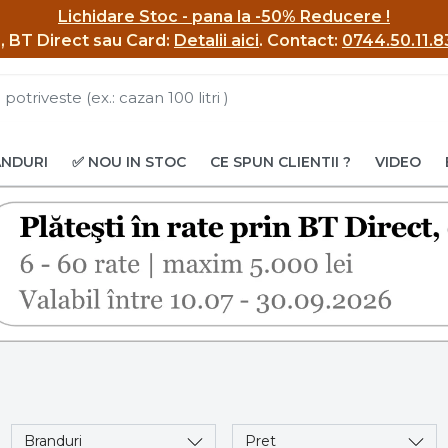
Lichidare Stoc - pana la -50% Reducere !
BI, BT Direct sau Card:
Detalii aici
.
Contact:
0744.50.11.8
ANDURI
✅ NOU IN STOC
CE SPUN CLIENTII ?
VIDEO
Branduri
Pret