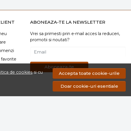
LIENT
ABONEAZA-TE LA NEWSLETTER
meu
Vrei sa primesti prin e-mail acces la reduceri,
promotii si noutati?
are
comenzi
Email
favorite
Aboneaza-te
itica de cookies
si cu
Accepta toate cookie-urile
Doar cookie-uri esentiale