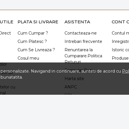
UTILE
PLATA SI LIVRARE
ASISTENTA
CONT C
irect
Cum Cumpar ?
Contacteaza-ne
Contul 
Cum Platesc ?
Intrebari frecvente
Inregistr
Cum Se Livreaza ?
Renuntarea la
Istoric 
Cumparare.Politica
Cosul meu
Produse 
Retururi
ilor
Formular Retur
ti personalizate. Navigand in continuare, sunteti de acord cu
Pol
itii de
mbunatatita.
Harta site
telor cu
ANPC
nal
SOL
izare