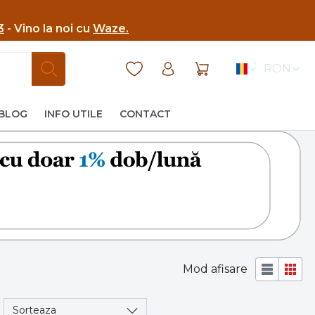
3
- Vino la noi cu
Waze.
RON
BLOG
INFO UTILE
CONTACT
Mod afisare
Sorteaza