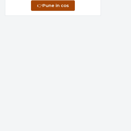
👉
Pune in cos