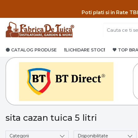
Poti p
lati si in Rate T
🟤 CATALOG PRODUSE
❗LICHIDARE STOC❗
🤎 TOP BR
sita cazan tuica 5 litri
Categorii
Disponibilitate