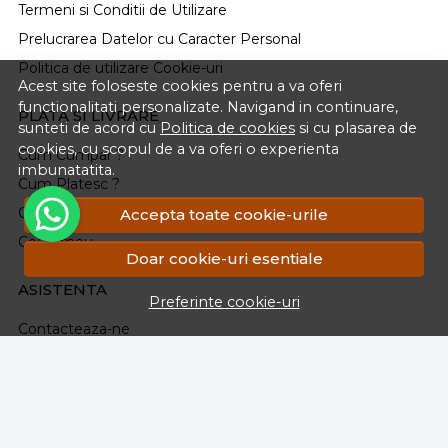
Termeni si Conditii de Utilizare
Prelucrarea Datelor cu Caracter Personal
Politica de utilizare Cookie-uri
Acest site foloseste cookies pentru a va oferi
functionalitati personalizate. Navigand in continuare,
PLATA SI LIVRARE
sunteti de acord cu
Politica de cookies
si cu plasarea de
cookies, cu scopul de a va oferi o experienta
Cum Cumpar ?
imbunatatita.
Cum Platesc ?
Cum Se Livreaza ?
Accepta toate cookie-urile
Cosul meu
Doar cookie-uri esentiale
ASISTENTA
Preferinte cookie-uri
Contacteaza-ne
Intrebari frecvente
Renuntarea la Cumparare
Formular Retur
Harta site