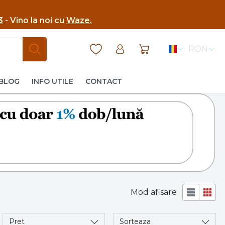
3
- Vino la noi cu
Waze.
RON
BLOG
INFO UTILE
CONTACT
Mod afisare
Pret
Sorteaza