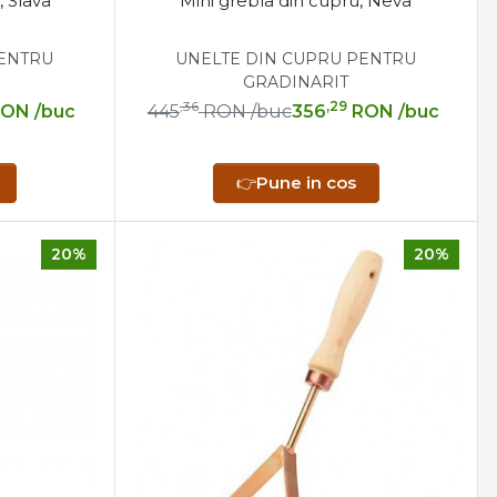
, Slava
Mini grebla din cupru, Neva
PENTRU
UNELTE DIN CUPRU PENTRU
GRADINARIT
,36
,29
RON
/buc
445
RON
/buc
356
RON
/buc
👉
Pune in cos
20%
20%