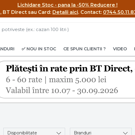
Lichidare Stoc - pana la -50% Reducere !
BI, BT Direct sau Card:
Detalii aici
.
Contact:
0744.50.11.8
ANDURI
✅ NOU IN STOC
CE SPUN CLIENTII ?
VIDEO
u
Disponibilitate
Branduri