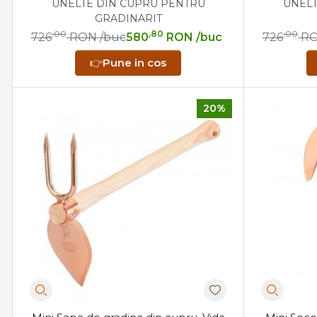
UNELTE DIN CUPRU PENTRU
UNELT
GRADINARIT
,00
,80
,00
726
RON
/buc
580
RON
/buc
726
R
👉
Pune in cos
20%