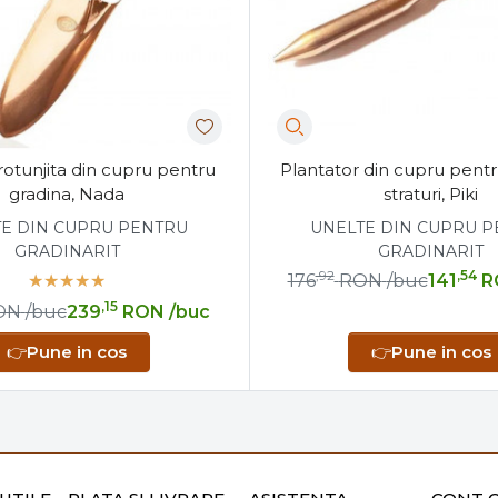
rotunjita din cupru pentru
Plantator din cupru pentr
gradina, Nada
straturi, Piki
E DIN CUPRU PENTRU
UNELTE DIN CUPRU 
GRADINARIT
GRADINARIT
,92
,54
176
RON
/buc
141
R
,15
ON
/buc
239
RON
/buc
👉
Pune in cos
👉
Pune in cos