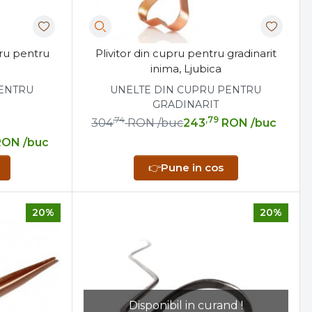
pru pentru
Plivitor din cupru pentru gradinarit
inima, Ljubica
PENTRU
UNELTE DIN CUPRU PENTRU
GRADINARIT
,74
,79
304
RON
/buc
243
RON
/buc
RON
/buc
👉
Pune in cos
20%
20%
Disponibil in curand !