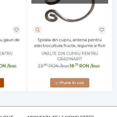
u gauri de
Spirala din cupru, antena pentru
electrocultura fructe, legume si flori
PENTRU
UNELTE DIN CUPRU PENTRU
GRADINARIT
,39
,71
ON
/buc
23
RON
/buc
18
RON
/buc
👉
Pune in cos