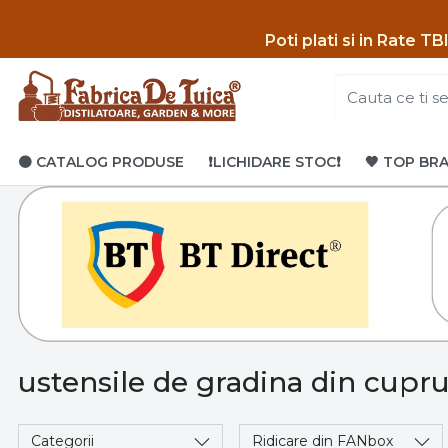
Poti p
lati si in Rate T
🟤 CATALOG PRODUSE
❗LICHIDARE STOC❗
🤎 TOP BR
ustensile de gradina din cupr
Categorii
Ridicare din FANbox