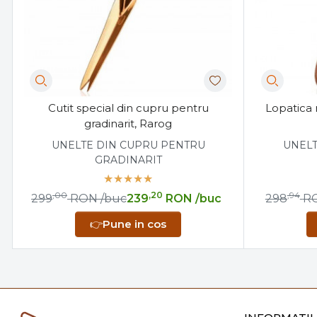
Cutit special din cupru pentru
Lopatica 
gradinarit, Rarog
UNELTE DIN CUPRU PENTRU
UNELT
GRADINARIT
,00
,20
,94
299
RON
/buc
239
RON
/buc
298
R
👉
Pune in cos