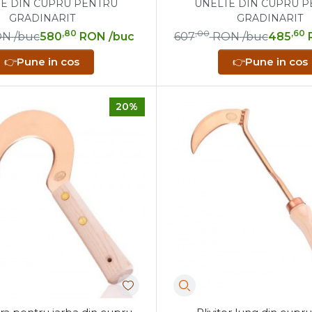
E DIN CUPRU PENTRU
UNELTE DIN CUPRU 
GRADINARIT
GRADINARIT
,80
,00
,60
ON
/buc
580
RON
/buc
607
RON
/buc
485
👉
Pune in cos
👉
Pune in cos
20%