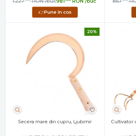
1.227
RON
/buc
981
RON
/buc
867
R
👉
Pune in cos
20%
Secera mare din cupru, Ljubimir
Cultivator