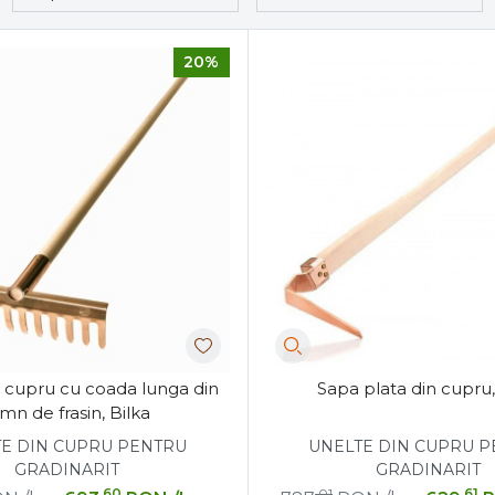
20%
n cupru cu coada lunga din
Sapa plata din cupru
mn de frasin, Bilka
E DIN CUPRU PENTRU
UNELTE DIN CUPRU 
GRADINARIT
GRADINARIT
,60
,01
,61