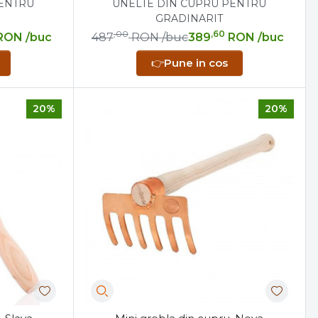
PENTRU
UNELTE DIN CUPRU PENTRU
GRADINARIT
,00
,60
RON
/buc
487
RON
/buc
389
RON
/buc
👉
Pune in cos
20%
20%