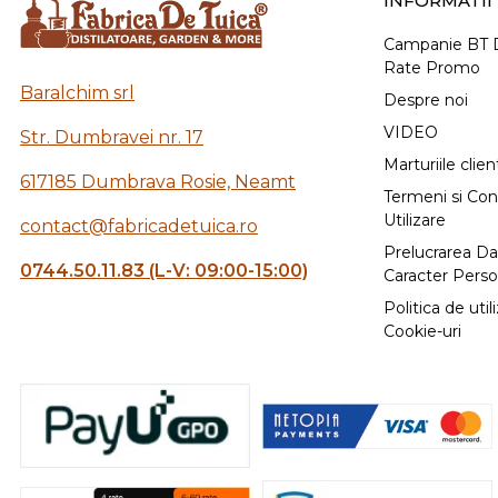
INFORMATII 
Campanie BT D
Rate Promo
Baralchim srl
Despre noi
VIDEO
Str. Dumbravei nr. 17
Marturiile client
617185 Dumbrava Rosie, Neamt
Termeni si Cond
Utilizare
contact@fabricadetuica.ro
Prelucrarea Da
0744.50.11.83 (L-V: 09:00-15:00)
Caracter Perso
Politica de util
Cookie-uri