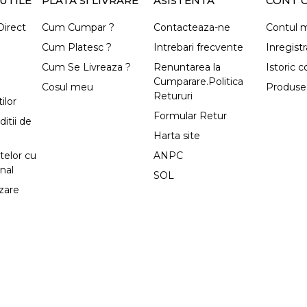
UTILE
PLATA SI LIVRARE
ASISTENTA
CONT C
irect
Cum Cumpar ?
Contacteaza-ne
Contul 
Cum Platesc ?
Intrebari frecvente
Inregistr
Cum Se Livreaza ?
Renuntarea la
Istoric 
Cumparare.Politica
Cosul meu
Produse 
Retururi
ilor
Formular Retur
itii de
Harta site
telor cu
ANPC
nal
SOL
izare