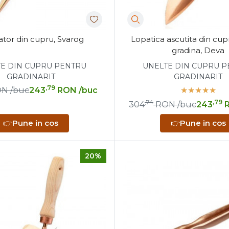
ator din cupru, Svarog
Lopatica ascutita din cu
gradina, Deva
E DIN CUPRU PENTRU
UNELTE DIN CUPRU 
GRADINARIT
GRADINARIT
,79
ON
/buc
243
RON
/buc
,74
,79
304
RON
/buc
243
👉
Pune in cos
👉
Pune in cos
20%