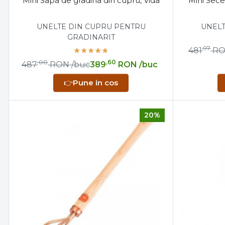
Mini Sapa de gradina din cupru, Vida
Mini Sece
UNELTE DIN CUPRU PENTRU
UNELT
GRADINARIT
,97
481
R
,00
,60
487
RON
/buc
389
RON
/buc
👉
Pune in cos
20%