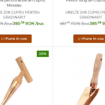
ra pentru iarba din cupru,
Plivitor lung din cupru
Miroslav
E DIN CUPRU PENTRU
UNELTE DIN CUPRU 
GRADINARIT
GRADINARIT
,58
,97
,58
ON
/buc
385
RON
/buc
481
RON
/buc
385
👉
Pune in cos
👉
Pune in cos
20%