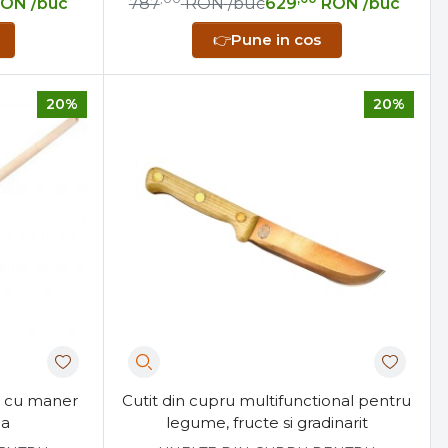
RON
/buc
787
RON
/buc
629
RON
/buc
👉
Pune in cos
20%
20%
u cu maner
Cutit din cupru multifunctional pentru
la
legume, fructe si gradinarit