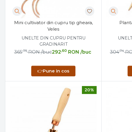
Mini cultivator din cupru tip gheara,
Plant
Veles
UNELTE DIN CUPRU PENTRU
UNELT
GRADINARIT
,75
,60
,74
365
RON
/buc
292
RON
/buc
304
R
👉
Pune in cos
20%