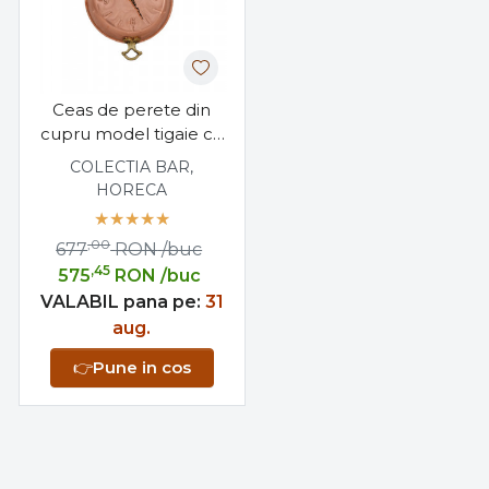
Ceas de perete din
cupru model tigaie cu
2 manere, fabricat
COLECTIA BAR,
manual in Grecia, cu
HORECA
mecanism Quartz
made in Germany,
,00
677
RON
/buc
ideal pentru bucatarie,
,45
575
RON
/buc
cafenea, pub sau
VALABIL pana pe:
cabana.
31
aug.
👉
Pune in cos