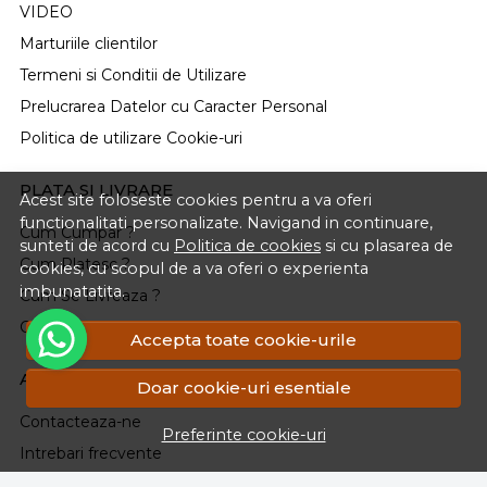
VIDEO
Marturiile clientilor
Termeni si Conditii de Utilizare
Prelucrarea Datelor cu Caracter Personal
Politica de utilizare Cookie-uri
PLATA SI LIVRARE
Acest site foloseste cookies pentru a va oferi
functionalitati personalizate. Navigand in continuare,
Cum Cumpar ?
sunteti de acord cu
Politica de cookies
si cu plasarea de
Cum Platesc ?
cookies, cu scopul de a va oferi o experienta
imbunatatita.
Cum Se Livreaza ?
Cosul meu
Accepta toate cookie-urile
ASISTENTA
Doar cookie-uri esentiale
Contacteaza-ne
Preferinte cookie-uri
Intrebari frecvente
Renuntarea la Cumparare