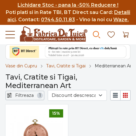
Lichidare Stoc - pana la -50% Reducere !
Poti p
lati si in Rate TBI, BT Direct sau Card:
Detalii
aici
.
Contact:
0744.50.11.83
- Vino la noi cu
Waze.
Vase din Cupru
Tavi, Cratite si Tigai
Mediterranean Art
Tavi, Cratite si Tigai,
Mediterranean Art
Filtreaza
1
15%