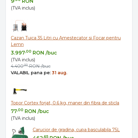
9
RON
(TVA inclus)
Cazan Tuica 35 Litri cu Amestecator si Focar pentru
Lemn
,00
3.997
RON
/buc
(TVA inclus)
,00
4.400
RON
/buc
VALABIL pana pe:
31 aug.
Topor Cortex forjat, 0.6 kg, maner din fibra de sticla
,00
77
RON
/buc
(TVA inclus)
Carucior de gradina, cupa basculabila 75L
,65