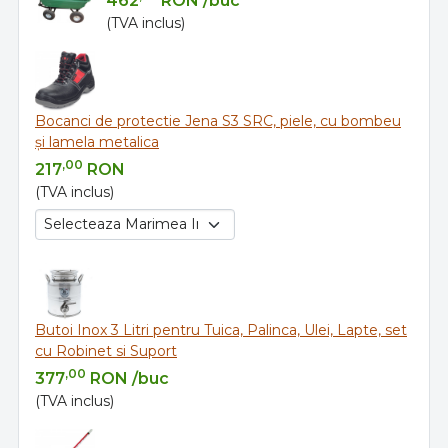
462
RON
/buc
(TVA inclus)
Bocanci de protectie Jena S3 SRC, piele, cu bombeu
și lamela metalica
,00
217
RON
(TVA inclus)
Butoi Inox 3 Litri pentru Tuica, Palinca, Ulei, Lapte, set
cu Robinet si Suport
,00
377
RON
/buc
(TVA inclus)