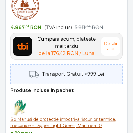
,51
,34
4.867
RON
(TVA inclus)
5.811
RON
Cumpara acum, plateste
Detalii
mai tarziu
aici
de la
176,42 RON
/ Luna
Transport Gratuit >999 Lei
Produse incluse in pachet
6 x Manusi de protectie impotriva riscurilor termice,
mecanice – Dipper Light Green, Marimea 10
,00