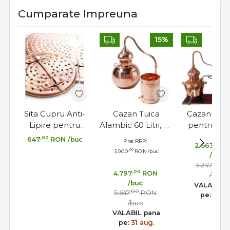
Cumparate Impreuna
15%
Sita Cupru Anti-
Cazan Tuica
Cazan Pr
Lipire pentru
Alambic 60 Litri, cu
pentru Co
Alambic 50 si 60
Termometru
Alambic Cha
,00
647
RON
/buc
Pret RRP:
,20
2.663
R
Litri, 40,5cm
Inclus
10 Litri, Dis
,00
5.900
RON
/buc
/buc
Contin
,00
3.247
R
,00
4.797
RON
/buc
/buc
VALABIL 
,00
5.647
RON
pe:
31 au
/buc
VALABIL pana
pe:
31 aug.