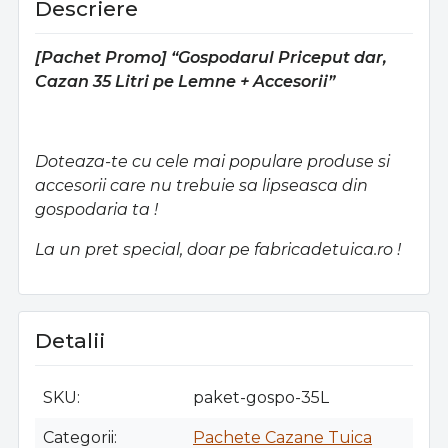
Descriere
Suport
Supor
alcoolmetru
alcoolme
universal
univers
[Pachet Promo] “Gospodarul Priceput dar,
Cazan 35 Litri pe Lemne + Accesorii”
Doteaza-te cu cele mai populare produse si
accesorii care nu trebuie sa lipseasca din
gospodaria ta !
La un pret special, doar pe fabricadetuica.ro !
Detalii
SKU
paket-gospo-35L
Categorii
Pachete Cazane Tuica