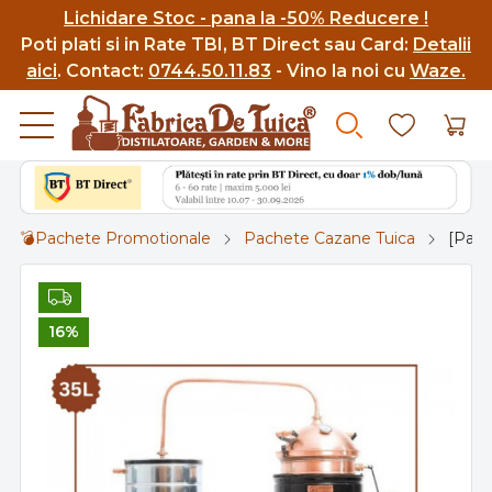
Lichidare Stoc - pana la -50% Reducere !
Poti p
lati si in Rate TBI, BT Direct sau Card:
Detalii
aici
.
Contact:
0744.50.11.83
- Vino la noi cu
Waze.
💣Pachete Promotionale
Pachete Cazane Tuica
[Pach
16%