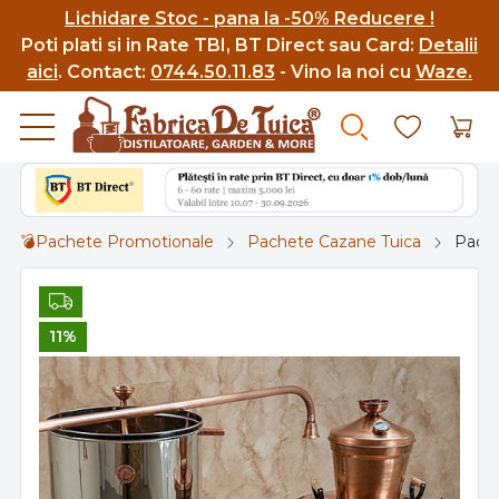
Lichidare Stoc - pana la -50% Reducere !
Poti p
lati si in Rate TBI, BT Direct sau Card:
Detalii
aici
.
Contact:
0744.50.11.83
- Vino la noi cu
Waze.
💣Pachete Promotionale
Pachete Cazane Tuica
Pache
11%