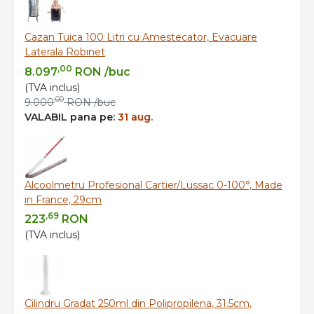
Cazan Tuica 100 Litri cu Amestecator, Evacuare
Laterala Robinet
,00
8.097
RON
/buc
(TVA inclus)
,00
9.000
RON
/buc
VALABIL pana pe:
31 aug.
Alcoolmetru Profesional Cartier/Lussac 0-100°, Made
in France, 29cm
,69
223
RON
(TVA inclus)
Cilindru Gradat 250ml din Polipropilena, 31.5cm,