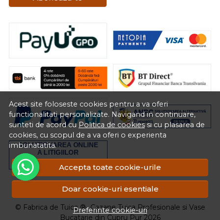
Acest site foloseste cookies pentru a va oferi
functionalitati personalizate. Navigand in continuare,
sunteti de acord cu
Politica de cookies
si cu plasarea de
cookies, cu scopul de a va oferi o experienta
imbunatatita.
Accepta toate cookie-urile
RON
Doar cookie-uri esentiale
© Fabrica de Tuica ®- Cazane Tuica Profesionale si Vase
Preferinte cookie-uri
Bucatarie din Cupru Pur 2026