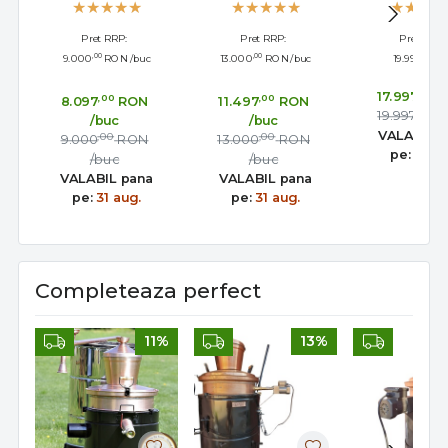
Amestecator,
Stabil cu
5mm 
Evacuare Laterala
Amestecator
Amesteca
Pret RRP:
Pret RRP:
Pret RRP:
Robinet
Electri
,00
,00
,00
9.000
RON
/buc
13.000
RON
/buc
19.997
R
,00
17.997
,00
,00
8.097
RON
11.497
RON
,00
19.997
R
/buc
/buc
VALABIL 
,00
,00
9.000
RON
13.000
RON
pe:
31 au
/buc
/buc
VALABIL pana
VALABIL pana
pe:
31 aug.
pe:
31 aug.
Completeaza perfect
11%
13%