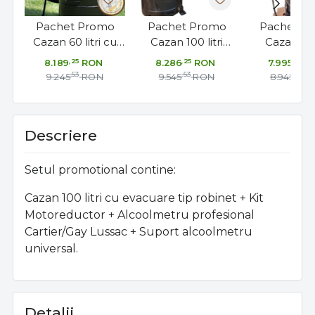
Pachet Promo
Pachet Promo
Pachet P
Cazan 60 litri cu
Cazan 100 litri
Cazan 80 l
evacuare tip
basculant + Kit
basculant 
,25
,25
,25
8.189
RON
8.286
RON
7.995
R
robinet + Kit
Motoreductor +
Motoreduc
,53
,53
,53
9.245
RON
9.545
RON
8.945
R
Motoreductor +
Alcoolmetru
Alcoolme
Alcoolmetru
profesional +
profesion
profesional +
Suport
Supor
Descriere
Suport
alcoolmetru
alcoolme
alcoolmetru
universal
univers
universal
Setul promotional contine:
Cazan 100 litri cu evacuare tip robinet + Kit
Motoreductor + Alcoolmetru profesional
Cartier/Gay Lussac + Suport alcoolmetru
universal.
Detalii