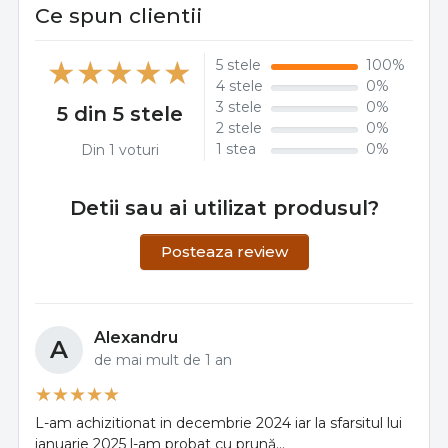
Ce spun clientii
5 stele
100%
4 stele
0%
3 stele
0%
5 din 5 stele
2 stele
0%
1 stea
0%
Din 1 voturi
Detii sau ai utilizat produsul?
Posteaza review
Alexandru
A
de mai mult de 1 an
L-am achizitionat in decembrie 2024 iar la sfarsitul lui
ianuarie 2025 l-am probat cu prună...