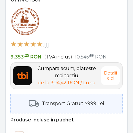
[1]
,25
,53
9.353
RON
(TVA inclus)
10.545
RON
Cumpara acum, plateste
Detalii
mai tarziu
aici
de la
304,42 RON
/ Luna
Transport Gratuit >999 Lei
Produse incluse in pachet