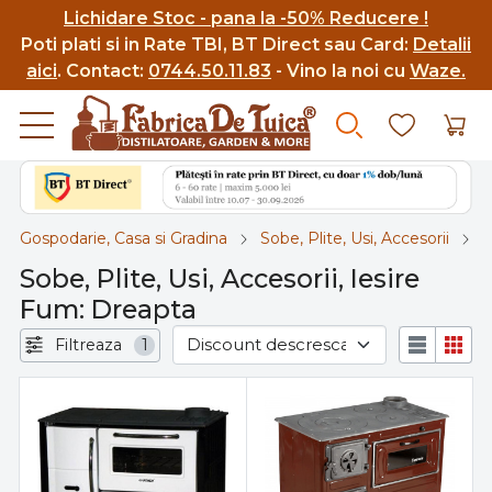
Lichidare Stoc - pana la -50% Reducere !
Poti p
lati si in Rate TBI, BT Direct sau Card:
Detalii
aici
.
Contact:
0744.50.11.83
- Vino la noi cu
Waze.
Gospodarie, Casa si Gradina
Sobe, Plite, Usi, Accesorii
I
Sobe, Plite, Usi, Accesorii, Iesire
Fum: Dreapta
Filtreaza
1