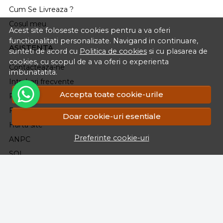
Cum Se Livreaza ?
Cosul meu
Acest site foloseste cookies pentru a va oferi
functionalitati personalizate. Navigand in continuare,
ASISTENTA
sunteti de acord cu
Politica de cookies
si cu plasarea de
cookies, cu scopul de a va oferi o experienta
Contacteaza-ne
imbunatatita.
Intrebari frecvente
Accepta toate cookie-urile
Renuntarea la Cumparare.Politica Retururi
Formular Retur
Doar cookie-uri esentiale
Harta site
Preferinte cookie-uri
ANPC
SOL
CONT CLIENT
Contul meu
Inregistrare