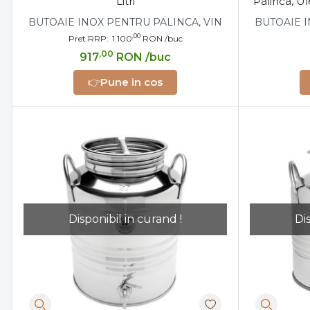
Litri
Palinca, Ul
BUTOAIE INOX PENTRU PALINCA, VIN
BUTOAIE I
,00
Pret RRP:
1.100
RON
/buc
,00
917
RON
/buc
👉
Pune in cos
Disponibil in curand !
Di