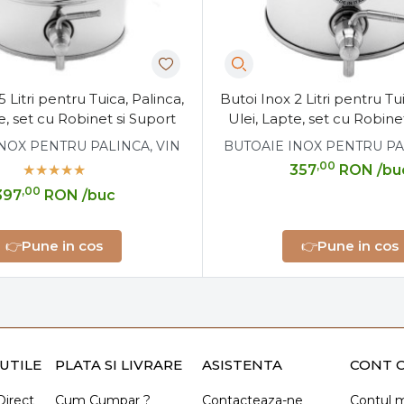
5 Litri pentru Tuica, Palinca,
Butoi Inox 2 Litri pentru Tui
e, set cu Robinet si Suport
Ulei, Lapte, set cu Robine
NOX PENTRU PALINCA, VIN
BUTOAIE INOX PENTRU PA
,00
357
RON
/bu
,00
397
RON
/buc
👉
Pune in cos
👉
Pune in cos
UTILE
PLATA SI LIVRARE
ASISTENTA
CONT C
irect
Cum Cumpar ?
Contacteaza-ne
Contul 