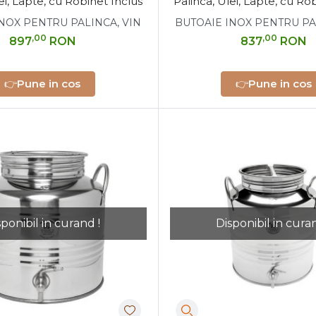
ei, Lapte, cu Robinet Inclus
Palinca, Ulei, Lapte, cu Ro
NOX PENTRU PALINCA, VIN
BUTOAIE INOX PENTRU PA
,00
,00
897
RON
837
RON
👉
Pune in cos
👉
Pune in cos
sponibil in curand !
Disponibil in curan