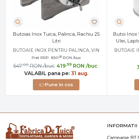
Butoias Inox Tuica, Palinca, Rachiu 25
Butoi Inox 
Litri
Ulei, Lapt
BUTOAIE INOX PENTRU PALINCA, VIN
BUTOAIE I
,00
Pret RRP:
850
RON
/buc
,00
,99
647
RON
/buc
419
RON
/buc
VALABIL pana pe:
31 aug.
👉
Pune in cos
INFORMATII 
Campanie BT D