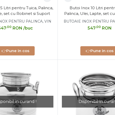
5 Litri pentru Tuica, Palinca,
Butoi Inox 10 Litri pentr
e, set cu Robinet si Suport
Palinca, Ulei, Lapte, set cu
Suport
NOX PENTRU PALINCA, VIN
BUTOAIE INOX PENTRU PA
,00
,00
647
RON
/buc
547
RON
👉
Pune in cos
👉
Pune in cos
sponibil in curand !
Disponibil in curan