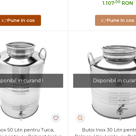
,00
1.107
RON
👉
Pune in cos
👉
Pune in cos
sponibil in curand !
Disponibil in curan
ox 50 Litri pentru Tuica,
Butoi Inox 30 Litri pent