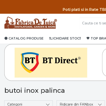
Poti p
lati si in Rate T
🟤 CATALOG PRODUSE
❗LICHIDARE STOC❗
🤎 TOP BR
butoi inox palinca
Categorii
Ridicare din FANbox