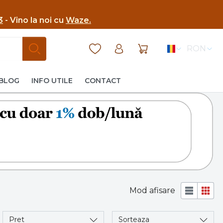
3
- Vino la noi cu
Waze.
RON
BLOG
INFO UTILE
CONTACT
Mod afisare
Pret
Sorteaza