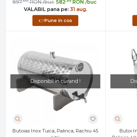
,00
,99
897
RON
/buc
582
RON
/buc
VALABIL pana pe:
31 aug.
👉
Pune in cos
Disponibil in curand !
Di
Butoias Inox Tuica, Palinca, Rachiu 45
Butoi In