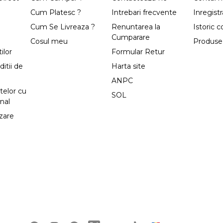
Cum Platesc ?
Intrebari frecvente
Inregistr
Cum Se Livreaza ?
Renuntarea la
Istoric 
Cumparare
Cosul meu
Produse 
ilor
Formular Retur
itii de
Harta site
ANPC
telor cu
SOL
nal
izare