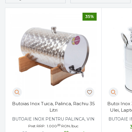
35%
Butoias Inox Tuica, Palinca, Rachiu 35
Butoi Inox 
Litri
Ulei, Lapt
BUTOAIE INOX PENTRU PALINCA, VIN
BUTOAIE I
,00
Pret RRP:
1.000
RON
/buc