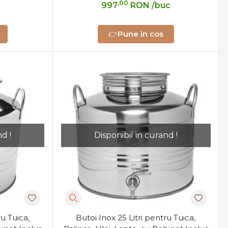
,00
997
RON
/buc
👉
Pune in cos
d !
Disponibil in curand !
ru Tuica,
Butoi Inox 25 Litri pentru Tuica,