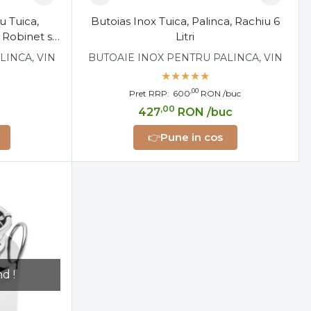
u Tuica,
Butoias Inox Tuica, Palinca, Rachiu 6
 Robinet si
Litri
LINCA, VIN
BUTOAIE INOX PENTRU PALINCA, VIN
,00
Pret RRP:
600
RON
/buc
,00
427
RON
/buc
👉
Pune in cos
d !