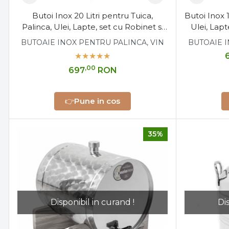
Butoi Inox 20 Litri pentru Tuica,
Butoi Inox 1
Palinca, Ulei, Lapte, set cu Robinet si
Ulei, Lapt
Suport
BUTOAIE INOX PENTRU PALINCA, VIN
BUTOAIE I
,00
697
RON
👉
Pune in cos
35%
Disponibil in curand !
Di