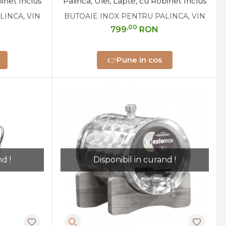
binet Inclus
Palinca, Ulei, Lapte, cu Robinet Inclus
LINCA, VIN
BUTOAIE INOX PENTRU PALINCA, VIN
,00
799
RON
👉
Pune in cos
d !
Disponibil in curand !