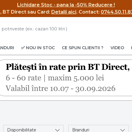
Lichidare Stoc - pana la -50% Reducere !
BI, BT Direct sau Card:
Detalii aici
.
Contact:
0744.50.11.8
ANDURI
✅ NOU IN STOC
CE SPUN CLIENTII ?
VIDEO
Disponibilitate
Branduri