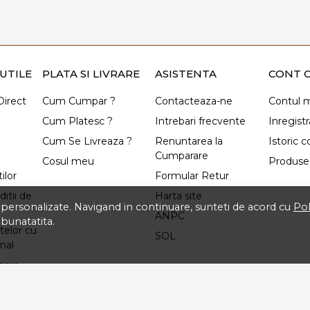
UTILE
PLATA SI LIVRARE
ASISTENTA
CONT C
irect
Cum Cumpar ?
Contacteaza-ne
Contul 
Cum Platesc ?
Intrebari frecvente
Inregistr
Cum Se Livreaza ?
Renuntarea la
Istoric 
Cumparare
Cosul meu
Produse 
ilor
Formular Retur
itii de
Harta site
ti personalizate. Navigand in continuare, sunteti de acord cu
Pol
ANPC
mbunatatita.
telor cu
SOL
nal
izare