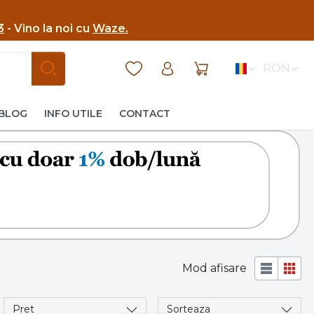
3
- Vino la noi cu
Waze.
RON
BLOG
INFO UTILE
CONTACT
Mod afisare
Pret
Sorteaza