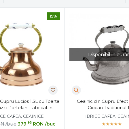
15%
Disponibil in curan
 Cupru Lucios 1,5L cu Toarta
Ceainic din Cupru Efect
z si Portelan, Fabricat in
Ciocan Traditional 
Portugalia
ICE CAFEA, CEAINICE
IBRICE CAFEA, CEAI
,95
ON
/buc
379
RON
/buc