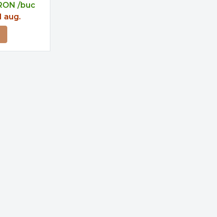
RON
/buc
1 aug.