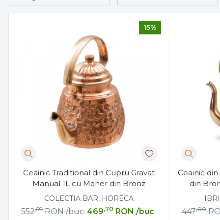
15%
Ceainic Traditional din Cupru Gravat
Ceainic din
Manual 1L cu Maner din Bronz
din Bron
COLECTIA BAR, HORECA
IBR
,59
,70
,00
552
RON
/buc
469
RON
/buc
447
R