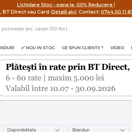
Lichidare Stoc - pana la -50% Reducere !
BI, BT Direct sau Card:
Detalii aici
.
Contact:
0744.50.11.8
ANDURI
✅ NOU IN STOC
CE SPUN CLIENTII ?
VIDEO
Disponibilitate
Branduri