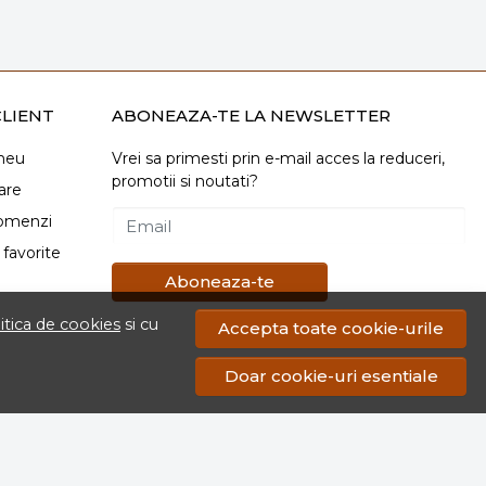
LIENT
ABONEAZA-TE LA NEWSLETTER
meu
Vrei sa primesti prin e-mail acces la reduceri,
promotii si noutati?
are
comenzi
Email
favorite
Aboneaza-te
itica de cookies
si cu
Accepta toate cookie-urile
Doar cookie-uri esentiale