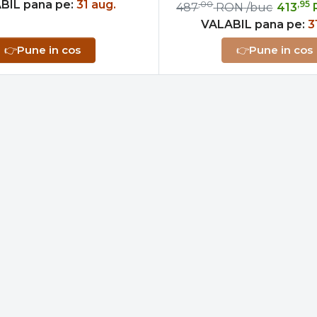
BIL pana pe:
31 aug.
,00
,95
487
RON
/buc
413
VALABIL pana pe:
3
👉
Pune in cos
👉
Pune in cos