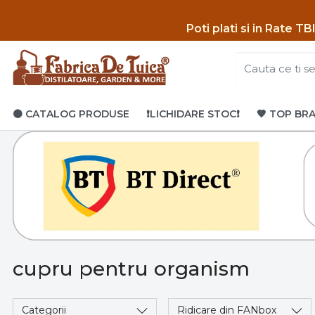
Poti p
lati si in Rate T
🟤 CATALOG PRODUSE
❗LICHIDARE STOC❗
🤎 TOP BR
cupru pentru organism
Categorii
Ridicare din FANbox