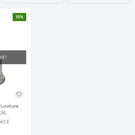
15%
d !
 Lovitura
1,5L
NICE