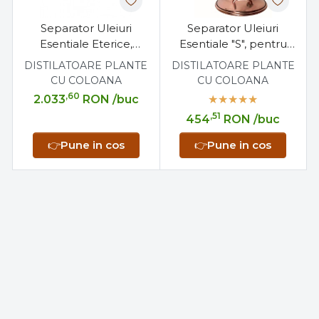
Separator Uleiuri
Separator Uleiuri
Esentiale Eterice,
Esentiale "S", pentru
Profesional
Alambick 5-20 Litri.
DISTILATOARE PLANTE
DISTILATOARE PLANTE
CU COLOANA
CU COLOANA
,60
2.033
RON
/buc
,51
454
RON
/buc
👉
Pune in cos
👉
Pune in cos