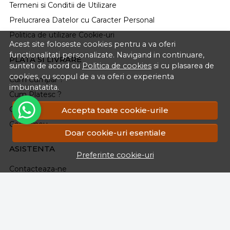
Termeni si Conditii de Utilizare
Prelucrarea Datelor cu Caracter Personal
Politica de utilizare Cookie-uri
Acest site foloseste cookies pentru a va oferi
functionalitati personalizate. Navigand in continuare,
PLATA SI LIVRARE
sunteti de acord cu
Politica de cookies
si cu plasarea de
cookies, cu scopul de a va oferi o experienta
Cum Cumpar ?
imbunatatita.
Cum Platesc ?
Cum Se Livreaza ?
Accepta toate cookie-urile
Cosul meu
Doar cookie-uri esentiale
ASISTENTA
Preferinte cookie-uri
Contacteaza-ne
Intrebari frecvente
Renuntarea la Cumparare
Formular Retur
Harta site