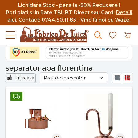
Lichidare Stoc - pana la -50% Reducere !
Poti p
lati si in Rate TBI, BT Direct sau Card:
Detalii
aici
.
Contact:
0744.50.11.83
- Vino la noi cu
Waze.
separator apa florentina
Filtreaza