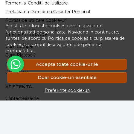
Termeni si Conditii de Utilizare
Prelucrarea Datelor cu Caracter Personal
Politica de utilizare Cookie-uri
Acest site foloseste cookies pentru a va oferi
functionalitati personalizate. Navigand in continuare,
PLATA SI LIVRARE
sunteti de acord cu
Politica de cookies
si cu plasarea de
cookies, cu scopul de a va oferi o experienta
Cum Cumpar ?
imbunatatita.
Cum Platesc ?
Cum Se Livreaza ?
Accepta toate cookie-urile
Cosul meu
Doar cookie-uri esentiale
ASISTENTA
Preferinte cookie-uri
Contacteaza-ne
Intrebari frecvente
Renuntarea la Cumparare.Politica Retururi
Formular Retur
Harta site