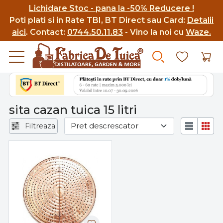
Lichidare Stoc - pana la -50% Reducere !
Poti p
lati si in Rate TBI, BT Direct sau Card:
Detalii
aici
.
Contact:
0744.50.11.83
- Vino la noi cu
Waze.
sita cazan tuica 15 litri
Filtreaza