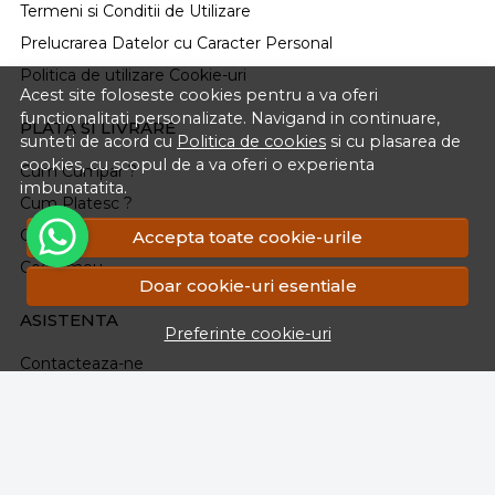
Termeni si Conditii de Utilizare
Prelucrarea Datelor cu Caracter Personal
Politica de utilizare Cookie-uri
Acest site foloseste cookies pentru a va oferi
functionalitati personalizate. Navigand in continuare,
PLATA SI LIVRARE
sunteti de acord cu
Politica de cookies
si cu plasarea de
cookies, cu scopul de a va oferi o experienta
Cum Cumpar ?
imbunatatita.
Cum Platesc ?
Cum Se Livreaza ?
Accepta toate cookie-urile
Cosul meu
Doar cookie-uri esentiale
ASISTENTA
Preferinte cookie-uri
Contacteaza-ne
Intrebari frecvente
Renuntarea la Cumparare.Politica Retururi
Formular Retur
Harta site