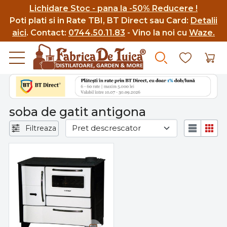
Lichidare Stoc - pana la -50% Reducere !
Poti p
lati si in Rate TBI, BT Direct sau Card:
Detalii
aici
.
Contact:
0744.50.11.83
- Vino la noi cu
Waze.
soba de gatit antigona
Filtreaza