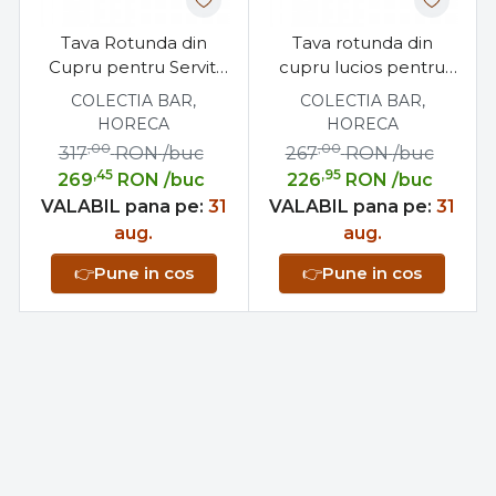
Tava Rotunda din
Tava rotunda din
Cupru pentru Servit,
cupru lucios pentru
Gravata Manual, 24
servit cafea si ceai 24
COLECTIA BAR,
COLECTIA BAR,
cm, Lucrata Manual in
cm
HORECA
HORECA
Grecia
,00
,00
317
RON
/buc
267
RON
/buc
,45
,95
269
RON
/buc
226
RON
/buc
VALABIL pana pe:
31
VALABIL pana pe:
31
aug.
aug.
👉
Pune in cos
👉
Pune in cos