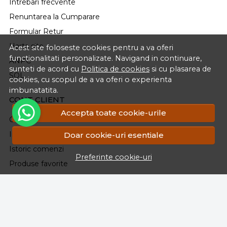
Intrebari frecvente
Renuntarea la Cumparare
Formular Retur
Harta site
Acest site foloseste cookies pentru a va oferi
functionalitati personalizate. Navigand in continuare,
ANPC
sunteti de acord cu
Politica de cookies
si cu plasarea de
SOL
cookies, cu scopul de a va oferi o experienta
imbunatatita.
CONT CLIENT
Accepta toate cookie-urile
Contul meu
Inregistrare
Doar cookie-uri esentiale
Istoric comenzi
Preferinte cookie-uri
Produse favorite
ABONEAZA-TE LA NEWSLETTER
Vrei sa primesti prin e-mail acces la reduceri, promotii si
noutati?