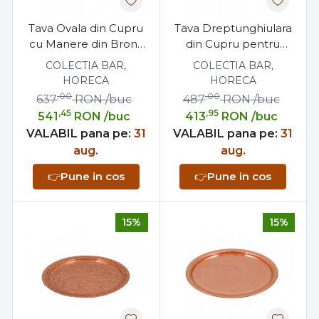
Tava Ovala din Cupru
Tava Dreptunghiulara
cu Manere din Bronz
din Cupru pentru
34x25cm Fabricata in
Servit stil Frantuzesc
COLECTIA BAR,
COLECTIA BAR,
Grecia
40x25cm
HORECA
HORECA
,00
,00
637
RON
/buc
487
RON
/buc
,45
,95
541
RON
/buc
413
RON
/buc
VALABIL pana pe:
31
VALABIL pana pe:
31
aug.
aug.
👉
Pune in cos
👉
Pune in cos
15%
15%