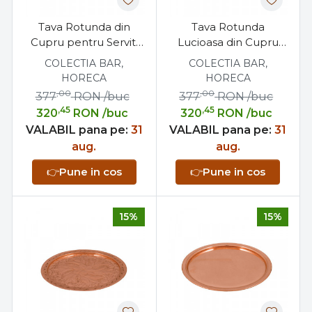
Tava Rotunda din
Tava Rotunda
Cupru pentru Servit,
Lucioasa din Cupru
Gravata Manual, 30 cm
pentru Servit 30 cm
COLECTIA BAR,
COLECTIA BAR,
HORECA
HORECA
,00
,00
377
RON
/buc
377
RON
/buc
,45
,45
320
RON
/buc
320
RON
/buc
VALABIL pana pe:
31
VALABIL pana pe:
31
aug.
aug.
👉
Pune in cos
👉
Pune in cos
15%
15%