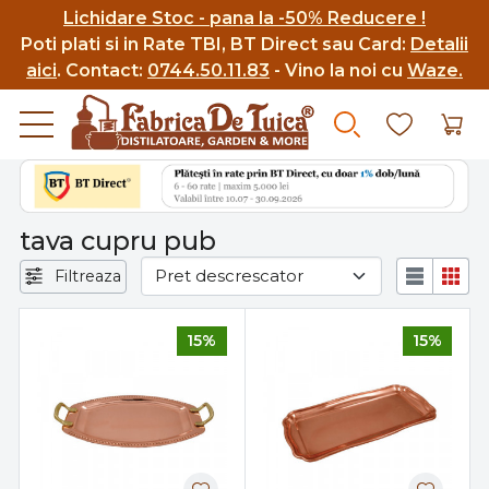
Lichidare Stoc - pana la -50% Reducere !
Poti p
lati si in Rate TBI, BT Direct sau Card:
Detalii
aici
.
Contact:
0744.50.11.83
- Vino la noi cu
Waze.
tava cupru pub
Filtreaza
15%
15%