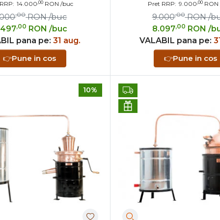
,00
,00
 RRP:
14.000
RON
/buc
Pret RRP:
9.000
RON
,00
,00
.000
RON
/buc
9.000
RON
/b
,00
,00
.497
RON
/buc
8.097
RON
/b
BIL pana pe:
31 aug.
VALABIL pana pe:
3
👉
Pune in cos
👉
Pune in cos
10%