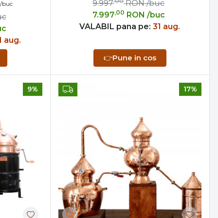
,00
9.997
RON
/buc
/buc
,00
7.997
RON
/buc
uc
VALABIL pana pe:
31 aug.
uc
1 aug.
👉
Pune in cos
9%
17%