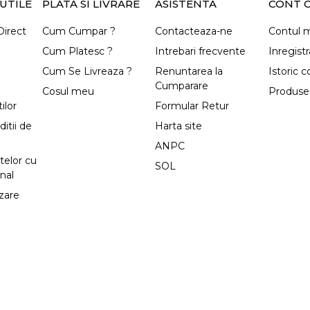
UTILE
PLATA SI LIVRARE
ASISTENTA
CONT C
irect
Cum Cumpar ?
Contacteaza-ne
Contul 
Cum Platesc ?
Intrebari frecvente
Inregistr
Cum Se Livreaza ?
Renuntarea la
Istoric 
Cumparare
Cosul meu
Produse 
ilor
Formular Retur
itii de
Harta site
ANPC
telor cu
SOL
nal
izare