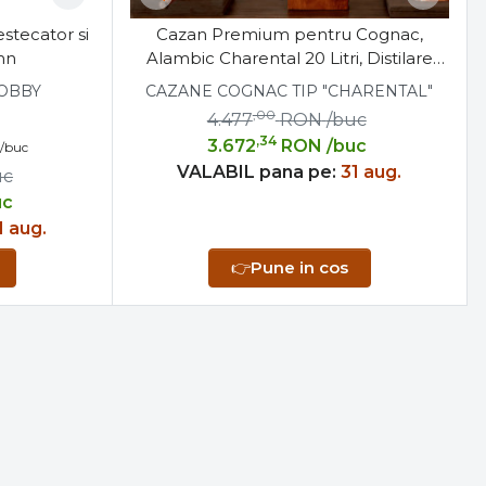
stecator si
Cazan Premium pentru Cognac,
mn
Alambic Charental 20 Litri, Distilare
Continua
HOBBY
CAZANE COGNAC TIP "CHARENTAL"
,00
4.477
RON
/buc
,34
3.672
RON
/buc
/buc
VALABIL pana pe:
31 aug.
uc
uc
1 aug.
👉
Pune in cos