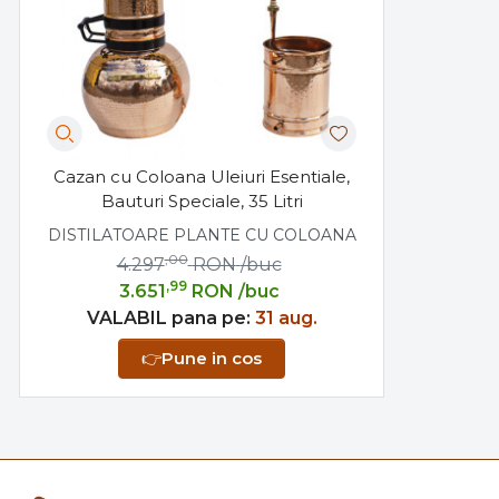
Cazan cu Coloana Uleiuri Esentiale,
Bauturi Speciale, 35 Litri
DISTILATOARE PLANTE CU COLOANA
,00
4.297
RON
/buc
,99
3.651
RON
/buc
VALABIL pana pe:
31 aug.
👉
Pune in cos