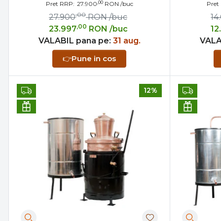
,00
Pret RRP:
27.900
RON
/buc
Pret
,00
27.900
RON
/buc
14
,00
23.997
RON
/buc
12
VALABIL pana pe:
31 aug.
VALA
👉
Pune in cos
12%