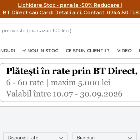
Lichidare Stoc - pana la -50% Reducere !
BI, BT Direct sau Card:
Detalii aici
.
Contact:
0744.50.11.8
ANDURI
✅ NOU IN STOC
CE SPUN CLIENTII ?
VIDEO
Disponibilitate
Branduri