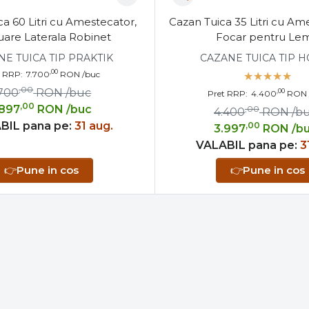
a 60 Litri cu Amestecator,
Cazan Tuica 35 Litri cu Ame
uare Laterala Robinet
Focar pentru Le
E TUICA TIP PRAKTIK
CAZANE TUICA TIP 
,00
t RRP:
7.700
RON
/buc
,00
.700
RON
/buc
,00
Pret RRP:
4.400
RON
,00
.897
RON
/buc
,00
4.400
RON
/b
BIL pana pe:
31 aug.
,00
3.997
RON
/b
VALABIL pana pe:
3
👉
Pune in cos
👉
Pune in cos