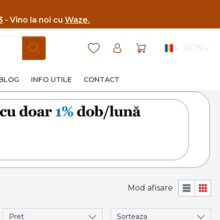
3
- Vino la noi cu
Waze.
RON
BLOG
INFO UTILE
CONTACT
Mod afisare
Pret
Sorteaza