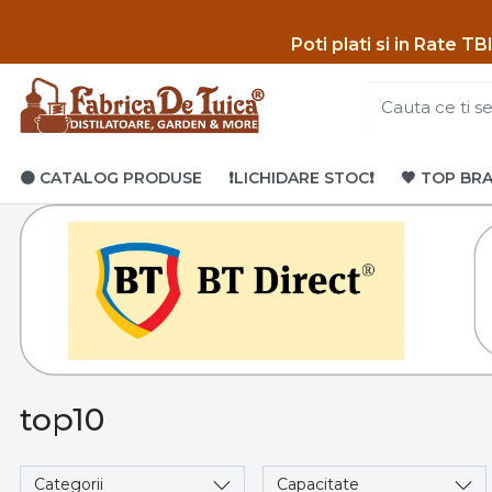
Poti p
lati si in Rate T
🟤 CATALOG PRODUSE
❗LICHIDARE STOC❗
🤎 TOP BR
top10
Categorii
Capacitate