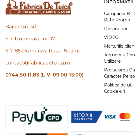
INFORMATII 
Campanie BT D
Rate Promo
Baralchim srl
Despre noi
VIDEO
Str. Dumbravei nr. 17
Marturiile client
617185 Dumbrava Rosie, Neamt
Termeni si Cond
Utilizare
contact@fabricadetuica.ro
Prelucrarea Da
0744.50.11.83 (L-V: 09:00-15:00)
Caracter Perso
Politica de util
Cookie-uri