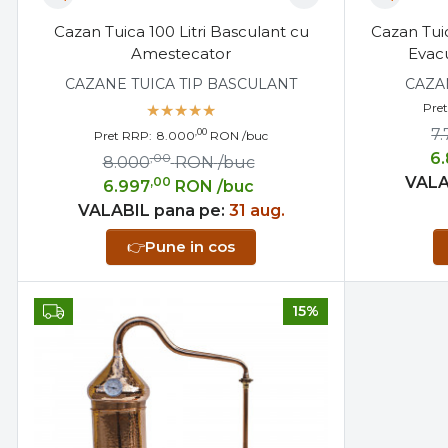
Cazan Tuica 100 Litri Basculant cu
Cazan Tuic
Amestecator
Evac
CAZANE TUICA TIP BASCULANT
CAZAN
Pre
7
,00
Pret RRP:
8.000
RON
/buc
6
,00
8.000
RON
/buc
VALA
,00
6.997
RON
/buc
VALABIL pana pe:
31 aug.
👉
Pune in cos
15%