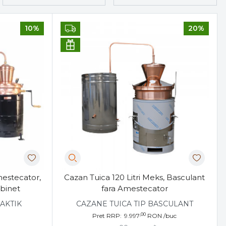
10%
20%
mestecator,
Cazan Tuica 120 Litri Meks, Basculant
binet
fara Amestecator
AKTIK
CAZANE TUICA TIP BASCULANT
,00
Pret RRP:
9.997
RON
/buc